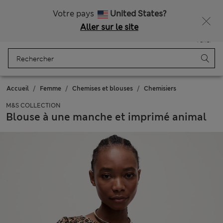
Tous droits payés
Ça vous dirait 15 % de réduction ? Profitez-en, avec davantage de récompenses exclusives en vous inscrivant à Sparks
Votre pays
United States?
Aller sur le site
Menu
Se connecter
Enregistré
Panier
Accueil
Femme
Chemises et blouses
Chemisiers
M&S COLLECTION
Blouse à une manche et imprimé animal