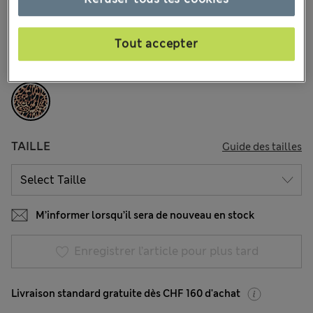
13 les commentaires reçus
Tout accepter
COULEUR:
Marron Assorti
Épuisé
TAILLE
Guide des tailles
M’informer lorsqu’il sera de nouveau en stock
Enregistrer l’article pour plus tard
Livraison standard gratuite dès CHF 160 d'achat