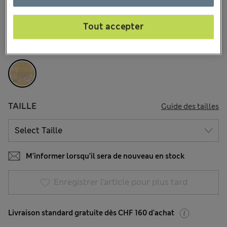
79 les commentaires reçus
Tout accepter
COULEUR:
Or
Épuisé
TAILLE
Guide des tailles
M’informer lorsqu’il sera de nouveau en stock
Enregistrer l’article pour plus tard
Livraison standard gratuite dès CHF 160 d'achat