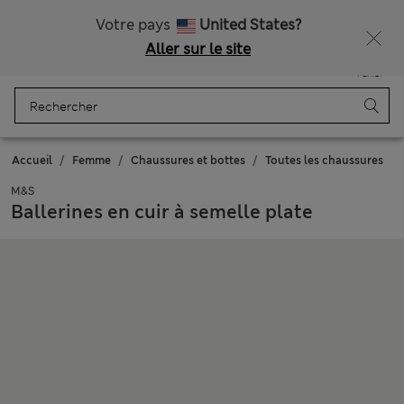
Tous droits payés
Ça vous dirait 15 % de réduction ? Profitez-en, avec davantage de récompenses exclusives en vous inscrivant à Sparks
Votre pays
United States?
Aller sur le site
Menu
Se connecter
Enregistré
Panier
Accueil
Femme
Chaussures et bottes
Toutes les chaussures
M&S
Ballerines en cuir à semelle plate