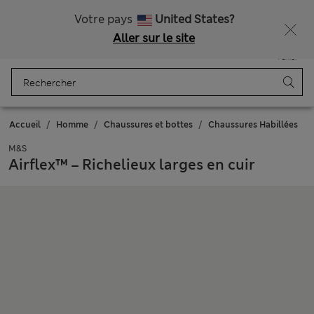
Tous droits payés
Ça vous dirait 15 % de réduction ? Profitez-en, avec davantage de récompenses exclusives en vous inscrivant à Sparks
Votre pays
United States?
Aller sur le site
Menu
Se connecter
Enregistré
Panier
Accueil
Homme
Chaussures et bottes
Chaussures Habillées
M&S
Airflex™ – Richelieux larges en cuir