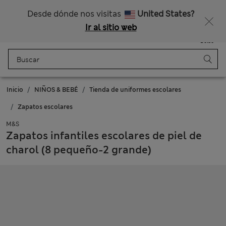
Nos hacemos cargo de todos los impuestos
Consigue un 15 % de descuento y un regalo extra - TERMINA HOY
Desde dónde nos visitas
United States?
Ir al sitio web
Menú
Iniciar sesión
Guardado
Bolso
Inicio
NIÑOS & BEBÉ
Tienda de uniformes escolares
Zapatos escolares
M&S
Zapatos infantiles escolares de piel de
charol (8 pequeño-2 grande)