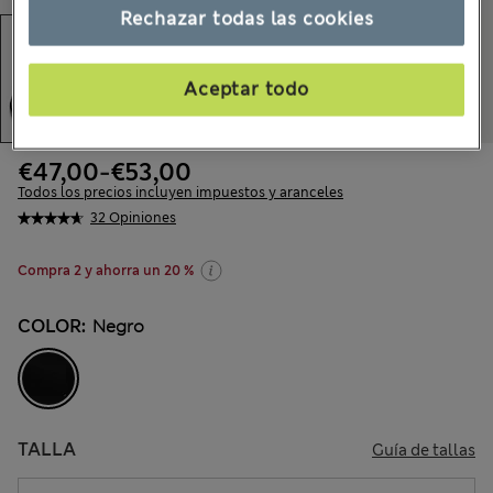
Rechazar todas las cookies
Aceptar todo
€47,00
-
€53,00
Todos los precios incluyen impuestos y aranceles
32 Opiniones
Compra 2 y ahorra un 20 %
COLOR:
Negro
TALLA
Guía de tallas