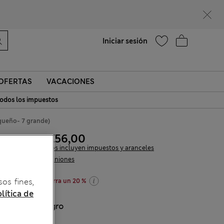
¿Te apetece un 15 % de descuento? Cuando te unas a Sparks, conseguirás eso y otras recompensas exclusivas
Ayuda
Encontrar una tienda
Iniciar sesión
OFERTAS
VACACIONES
odos los impuestos
equeño- 7 grande)
€53,00
-
€56,00
Todos los precios incluyen impuestos y aranceles
2 Opiniones
sos fines,
Compra 2 y ahorra un 20 %
lítica de
COLOR:
Negro