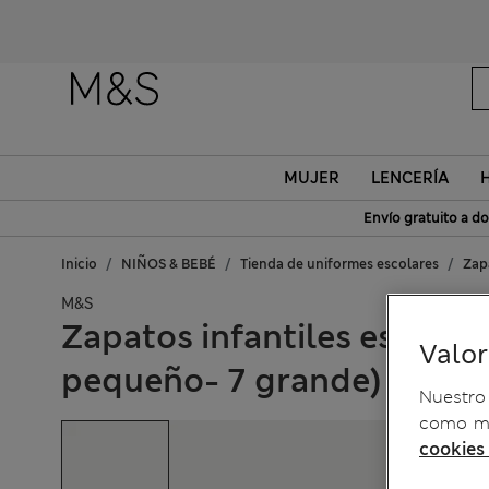
MUJER
LENCERÍA
Envío gratuito a do
Inicio
NIÑOS & BEBÉ
Tienda de uniformes escolares
Zap
M&S
Zapatos infantiles escolar
Valo
pequeño- 7 grande)
Nuestro 
como me
cookies