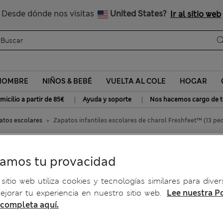
Nos hacemos cargo de todos los impuestos
Desde dónde nos visitas
United States?
Ir al sitio web
HOMBRE
NIÑOS & BEBÉ
VUELTA AL COLE
HOGAR
|
|
micilio a partir de 85€
Ayuda y soporte
Nos hacemos cargo de t
atos escolares
Zapatos infantiles escolares de charol Freshfeet™ (13 p
es de charol Freshfeet™ (13
ramos tu provacidad
sitio web utiliza cookies y tecnologías similares para diver
jorar tu experiencia en nuestro sitio web.
Lee nuestra Po
 completa aquí.