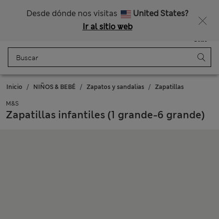
Nos hacemos cargo de todos los impuestos
¿Te apetece un 15 % de descuento? Cuando te unas a Sparks, conseguirás eso y otras recompensas exclusivas
Desde dónde nos visitas
United States?
Ir al sitio web
Menú
Iniciar sesión
Guardado
Bolso
Inicio
NIÑOS & BEBÉ
Zapatos y sandalias
Zapatillas
M&S
Zapatillas infantiles (1 grande-6 grande)