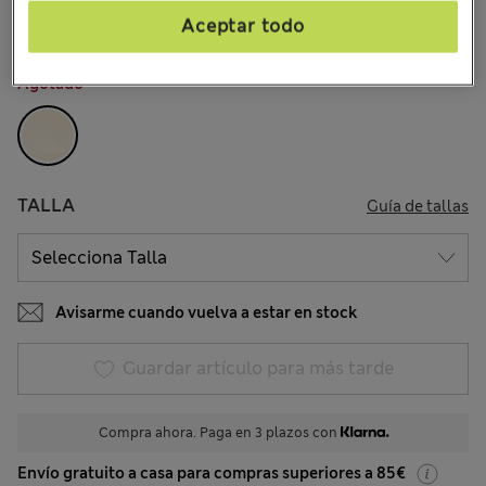
Aceptar todo
COLOR:
Amarillo
Agotado
TALLA
Guía de tallas
Avisarme cuando vuelva a estar en stock
Guardar artículo para más tarde
Compra ahora. Paga en 3 plazos con
Envío gratuito a casa para compras superiores a 85€