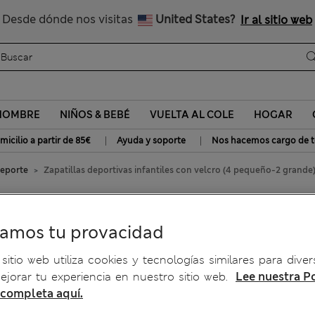
Nos hacemos cargo de todos los impuestos
Desde dónde nos visitas
United States?
Ir al sitio web
HOMBRE
NIÑOS & BEBÉ
VUELTA AL COLE
HOGAR
|
|
micilio a partir de 85€
Ayuda y soporte
Nos hacemos cargo de t
deporte
Zapatillas deportivas infantiles con velcro (4 pequeño-2 grande
ntiles con velcro (4 pequeño-
ramos tu provacidad
sitio web utiliza cookies y tecnologías similares para diver
jorar tu experiencia en nuestro sitio web.
Lee nuestra Po
 completa aquí.