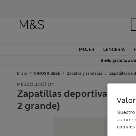
MUJER
LENCERÍA
Envío gratuito a do
Inicio
NIÑOS & BEBÉ
Zapatos y sandalias
Zapatillas de 
M&S COLLECTION
Zapatillas deportivas infa
Valo
2 grande)
Nuestro 
como me
cookies