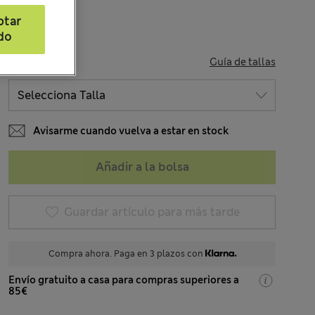
ptar
do
TALLA
Guía de tallas
Avisarme cuando vuelva a estar en stock
Añadir a la bolsa
Guardar artículo para más tarde
Compra ahora. Paga en 3 plazos con
Envío gratuito a casa para compras superiores a
85€