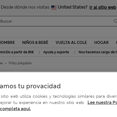
Consigue un 15 % de descuento y un regalo extra - TERMINA HOY
Nos hacemos cargo de todos los impuestos
Desde dónde nos visitas
United States?
Ir al sitio web
HOMBRE
NIÑOS & BEBÉ
VUELTA AL COLE
HOGAR
|
|
micilio a partir de 85€
Ayuda y soporte
Nos hacemos cargo de t
os
Trilby plegable
ramos tu provacidad
sitio web utiliza cookies y tecnologías similares para diver
jorar tu experiencia en nuestro sitio web.
Lee nuestra Po
 completa aquí.