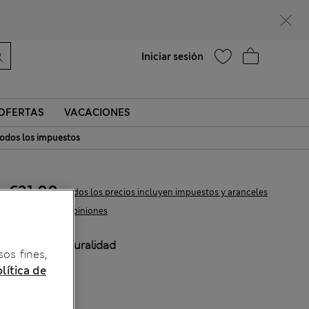
Ayuda
Encontrar una tienda
Iniciar sesión
OFERTAS
VACACIONES
odos los impuestos
€31,00
Todos los precios incluyen impuestos y aranceles
75 Opiniones
COLOR:
Naturalidad
sos fines,
Agotado
lítica de