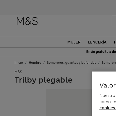
MUJER
LENCERÍA
Envío gratuito a do
Inicio
Hombre
Sombreros, guantes y bufandas
Sombrer
M&S
Trilby plegable
Valo
Nuestro 
como me
cookies