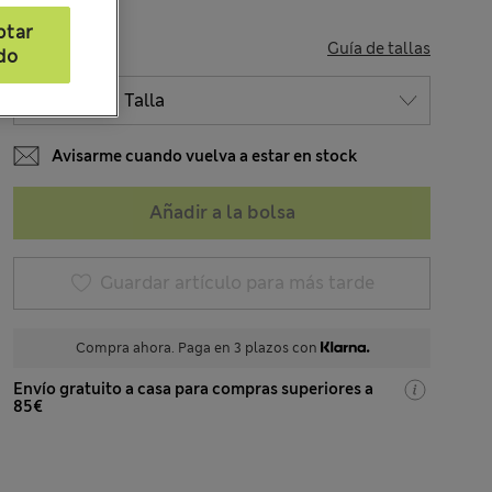
ptar
TALLA
Guía de tallas
do
Avisarme cuando vuelva a estar en stock
Añadir a la bolsa
Guardar artículo para más tarde
Compra ahora. Paga en 3 plazos con
Envío gratuito a casa para compras superiores a
85€