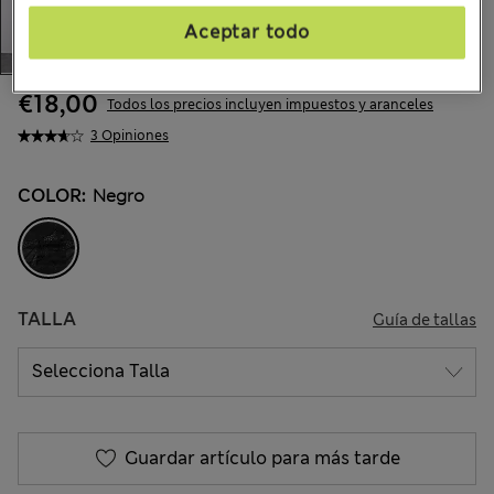
Aceptar todo
€18,00
Todos los precios incluyen impuestos y aranceles
3 Opiniones
COLOR:
Negro
TALLA
Guía de tallas
Guardar artículo para más tarde