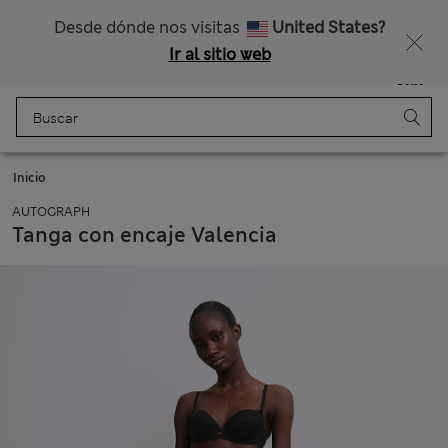
Nos hacemos cargo de todos los impuestos
¿Te apetece un 15 % de descuento? Cuando te unas a Sparks, conseguirás eso y otras recompensas exclusivas
Desde dónde nos visitas
United States?
Ir al sitio web
Menú
Iniciar sesión
Guardado
Bolso
Inicio
AUTOGRAPH
Tanga con encaje Valencia