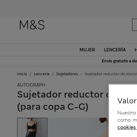
MUJER
LENCERÍA
Envío gratuito a do
Inicio
Lencería
Sujetadores
Sujetador reductor de micro
AUTOGRAPH
Sujetador reductor de mic
Valo
(para copa C-G)
Nuestro 
como me
cookies