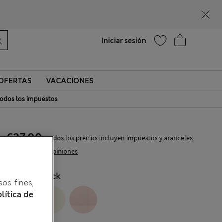
Ayuda
Encontrar una tienda
Iniciar sesión
OFERTAS
VACACIONES
odos los impuestos
€27,00
Todos los precios incluyen impuestos y aranceles
48 Opiniones
COLOR:
Black
sos fines,
lítica de