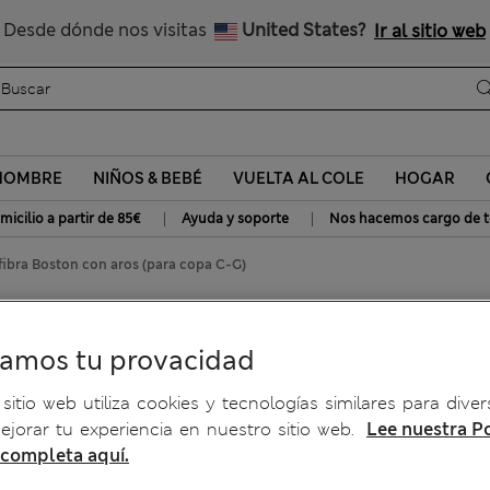
Nos hacemos cargo de todos los impuestos
Desde dónde nos visitas
United States?
Ir al sitio web
HOMBRE
NIÑOS & BEBÉ
VUELTA AL COLE
HOGAR
|
|
micilio a partir de 85€
Ayuda y soporte
Nos hacemos cargo de t
fibra Boston con aros (para copa C-G)
rofibra Boston con aros
ramos tu provacidad
sitio web utiliza cookies y tecnologías similares para diver
jorar tu experiencia en nuestro sitio web.
Lee nuestra Po
 completa aquí.