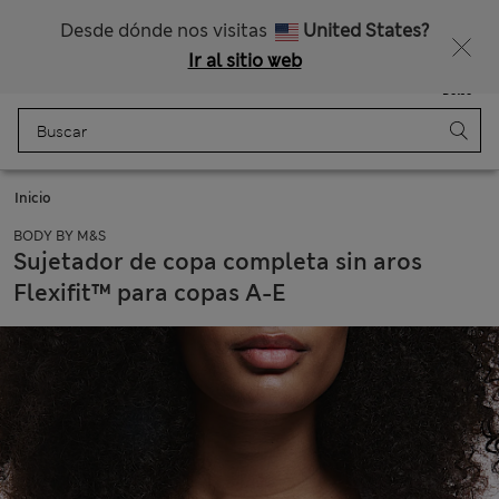
Nos hacemos cargo de todos los impuestos
¿Te apetece un 15 % de descuento? Cuando te unas a Sparks, conseguirás eso y otras recompensas exclusivas
Desde dónde nos visitas
United States?
Ir al sitio web
Menú
Iniciar sesión
Guardado
Bolso
Inicio
BODY BY M&S
Sujetador de copa completa sin aros
Flexifit™ para copas A-E