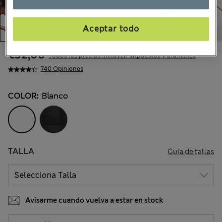
Aceptar todo
€32,00
Todos los precios incluyen impuestos y aranceles
740 Opiniones
COLOR:
Blanco
TALLA
Guía de tallas
Avisarme cuando vuelva a estar en stock