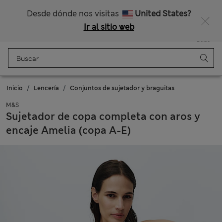
Nos hacemos cargo de todos los impuestos
Desde dónde nos visitas
United States?
Ir al sitio web
Menú
Iniciar sesión
Guardado
Bolso
Inicio
Lencería
Conjuntos de sujetador y braguitas
M&S
Sujetador de copa completa con aros y
encaje Amelia (copa A-E)