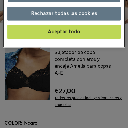
Rechazar todas las cookies
Aceptar todo
Escoge tus productos:
M&S
Sujetador de copa
completa con aros y
encaje Amelia para copas
A-E
€27,00
Todos los precios incluyen impuestos y
aranceles
COLOR:
Negro