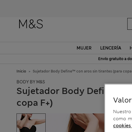
MUJER
LENCERÍA
Envío gratuito a do
Inicio
Sujetador Body Define™ con aros sin tirantes (para copa
BODY BY M&S
Sujetador Body Define™ con
Valo
copa F+)
Nuestro 
como me
cookies