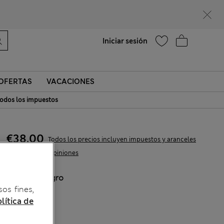
Ayuda
Encontrar una tienda
Iniciar sesión
OFERTAS
VACACIONES
odos los impuestos
€38,00
Todos los precios incluyen impuestos y aranceles
45 Opiniones
COLOR:
Negro
sos fines,
lítica de