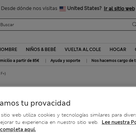
Nos hacemos cargo de todos los impuestos
Desde dónde nos visitas
United States?
Ir al sitio web
HOMBRE
NIÑOS & BEBÉ
VUELTA AL COLE
HOGAR
|
|
micilio a partir de 85€
Ayuda y soporte
Nos hacemos cargo de t
 F+)
 aros sin tirantes (para
ramos tu provacidad
sitio web utiliza cookies y tecnologías similares para diver
jorar tu experiencia en nuestro sitio web.
Lee nuestra Po
 completa aquí.