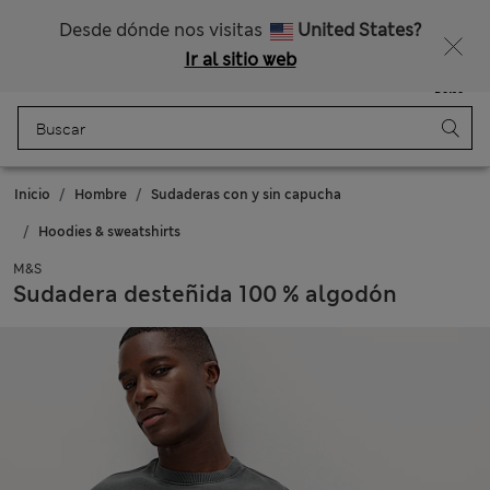
Nos hacemos cargo de todos los impuestos
¿Te apetece un 15 % de descuento? Cuando te unas a Sparks, conseguirás eso y otras recompensas exclusivas
Desde dónde nos visitas
United States?
Ir al sitio web
Menú
Iniciar sesión
Guardado
Bolso
Inicio
Hombre
Sudaderas con y sin capucha
Hoodies & sweatshirts
M&S
Sudadera desteñida 100 % algodón