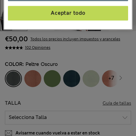
Aceptar todo
€50,00
Todos los precios incluyen impuestos y aranceles
102 Opiniones
COLOR:
Peltre Oscuro
+7
TALLA
Guía de tallas
Avisarme cuando vuelva a estar en stock