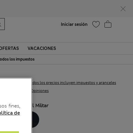
¿Te apetece un 15 % de descuento? Cuando te unas a Sparks, conseguirás eso y otras recompensas exclusivas
Ayuda
Encontrar una tienda
Iniciar sesión
OFERTAS
VACACIONES
odos los impuestos
€35,00
Todos los precios incluyen impuestos y aranceles
308 Opiniones
COLOR:
Azul Militar
sos fines,
lítica de