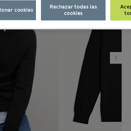
Rechazar todas las
Ace
ionar cookies
cookies
to