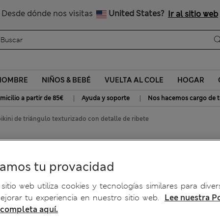
Consigue un 15 % de descuento y un regalo extra - TERMINA HOY
Nos hacemos cargo de todos los impuestos
Desde dónde nos visitas
United States?
Ir al sitio web
HOMBRE
NIÑOS & BEBÉ
VUELTA AL COLE
HOGAR
|
|
micilio a partir de 85€
Ayuda y soporte
Nos hacemos cargo de t
bikini de triángulo texturizado con detalle de ribete
e triángulo texturizado con
ramos tu provacidad
sitio web utiliza cookies y tecnologías similares para diver
jorar tu experiencia en nuestro sitio web.
Lee nuestra Po
 completa aquí.