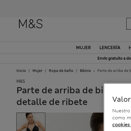
MUJER
LENCERÍA
Envío gratuito a do
Inicio
Mujer
Ropa de baño
Bikinis
Parte de arriba de 
M&S
Parte de arriba de bikini d
Valo
detalle de ribete
Nuestro 
como me
cookies