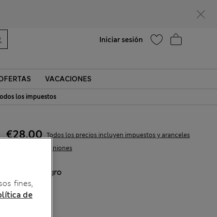
Ayuda
Encontrar una tienda
Iniciar sesión
OFERTAS
VACACIONES
odos los impuestos
€28,00
Todos los precios incluyen impuestos y aranceles
3 Opiniones
COLOR:
Negro
sos fines,
lítica de