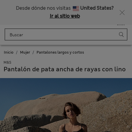
Nos hacemos cargo de todos los impuestos
¿Te apetece un 15 % de descuento? Cuando te unas a Sparks, conseguirás eso y otras recompensas exclusivas
Desde dónde nos visitas
United States?
Ir al sitio web
Menú
Iniciar sesión
Guardado
Bolso
Inicio
Mujer
Pantalones largos y cortos
M&S
Pantalón de pata ancha de rayas con lino