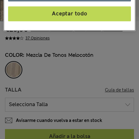
Aceptar todo
€25,00
Todos los precios incluyen impuestos y aranceles
37 Opiniones
COLOR:
Mezcla De Tonos Melocotón
TALLA
Guía de tallas
Avisarme cuando vuelva a estar en stock
Añadir a la bolsa