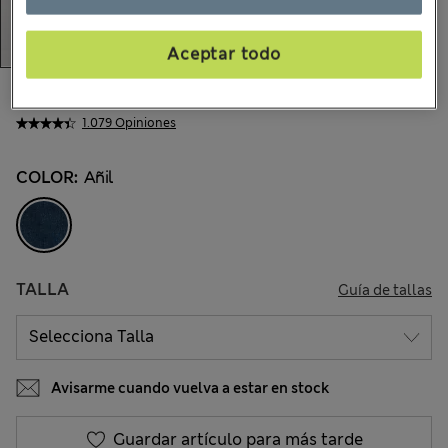
Aceptar todo
€38,00
Todos los precios incluyen impuestos y aranceles
1.079 Opiniones
COLOR:
Añil
TALLA
Guía de tallas
Avisarme cuando vuelva a estar en stock
Guardar artículo para más tarde