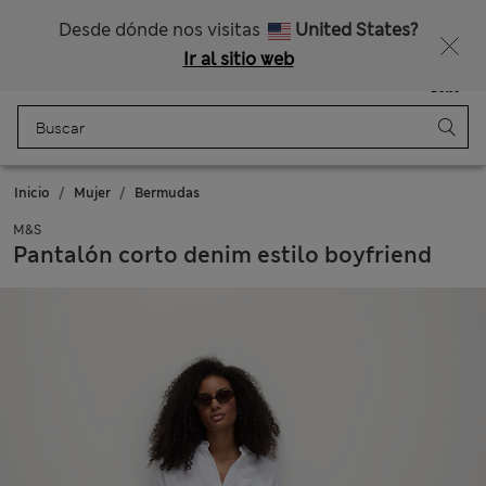
Nos hacemos cargo de todos los impuestos
¿Te apetece un 15 % de descuento? Cuando te unas a Sparks, conseguirás eso y otras recompensas exclusivas
Desde dónde nos visitas
United States?
Ir al sitio web
Menú
Iniciar sesión
Guardado
Bolso
Inicio
Mujer
Bermudas
M&S
Pantalón corto denim estilo boyfriend