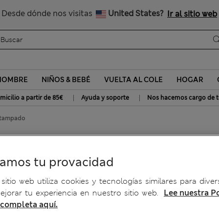
Consigue un 15 % de descuento y un regalo extra - TERMINA HOY
Nos hacemos cargo de todos los impuestos
Desde dónde nos visitas
United States?
Ir al sitio web
HOMBRE
NIÑOS & BEBÉ
VUELTA AL COLE
HOGAR
|
|
micilio a partir de 85€
Ayuda y soporte
Nos hacemos cargo de t
estampado
 alta estampado
ramos tu provacidad
sitio web utiliza cookies y tecnologías similares para diver
jorar tu experiencia en nuestro sitio web.
Lee nuestra Po
 completa aquí.