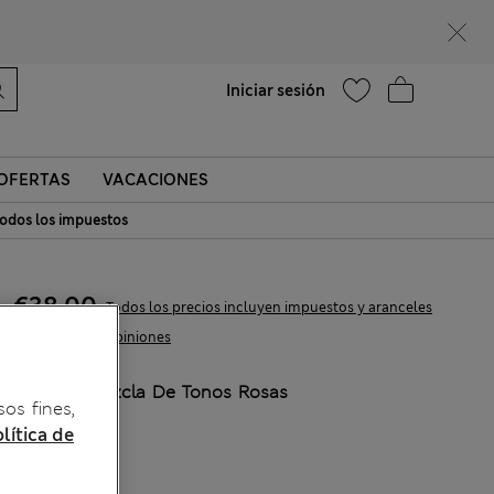
Ayuda
Encontrar una tienda
Iniciar sesión
OFERTAS
VACACIONES
odos los impuestos
€38,00
Todos los precios incluyen impuestos y aranceles
14 Opiniones
COLOR:
Mezcla De Tonos Rosas
sos fines,
Agotado
lítica de