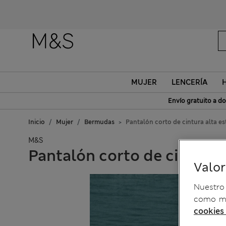
MUJER
LENCERÍA
Envío gratuito a do
Inicio
Mujer
Bermudas
Pantalón corto de cintura alta 
M&S
Pantalón corto de cintura
Valo
Nuestro 
como me
cookies