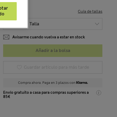
ptar
TALLA
Guía de tallas
do
Avisarme cuando vuelva a estar en stock
Añadir a la bolsa
Guardar artículo para más tarde
Compra ahora. Paga en 3 plazos con
Envío gratuito a casa para compras superiores a
85€