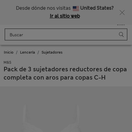
Nos hacemos cargo de todos los impuestos
¿Te apetece un 15 % de descuento? Cuando te unas a Sparks, conseguirás eso y otras recompensas exclusivas
Desde dónde nos visitas
United States?
Ir al sitio web
Menú
Iniciar sesión
Guardado
Bolso
Inicio
Lencería
Sujetadores
M&S
Pack de 3 sujetadores reductores de copa
completa con aros para copas C-H