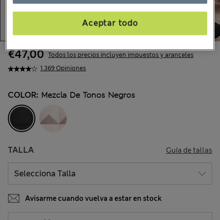
Aceptar todo
€47,00
Todos los precios incluyen impuestos y aranceles
1.369 Opiniones
COLOR:
Mezcla De Tonos Negros
TALLA
Guía de tallas
Avisarme cuando vuelva a estar en stock