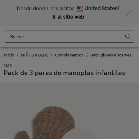
Nos hacemos cargo de todos los impuestos
¿Te apetece un 15 % de descuento? Cuando te unas a Sparks, conseguirás eso y otras recompensas exclusivas
Desde dónde nos visitas
United States?
Ir al sitio web
Menú
Iniciar sesión
Guardado
Bolso
Inicio
NIÑOS & BEBÉ
Complementos
Hats, gloves & scarves
M&S
Pack de 3 pares de manoplas infantiles