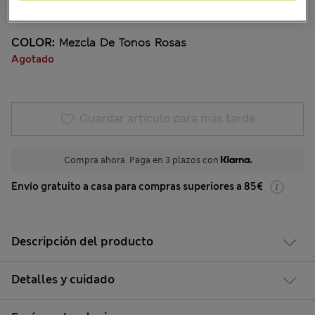
9 Opiniones
COLOR:
Mezcla De Tonos Rosas
Agotado
Guardar artículo para más tarde
Compra ahora. Paga en 3 plazos con
Envío gratuito a casa para compras superiores a 85€
Descripción del producto
Detalles y cuidado