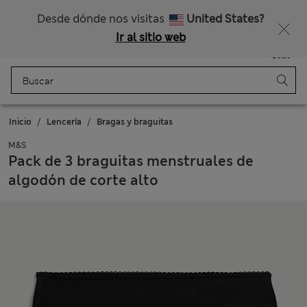
Nos hacemos cargo de todos los impuestos
¿Te apetece un 15 % de descuento? Cuando te unas a Sparks, conseguirás eso y otras recompensas exclusivas
Desde dónde nos visitas
United States?
Ir al sitio web
Menú
Iniciar sesión
Guardado
Bolso
Inicio
Lencería
Bragas y braguitas
M&S
Pack de 3 braguitas menstruales de
algodón de corte alto