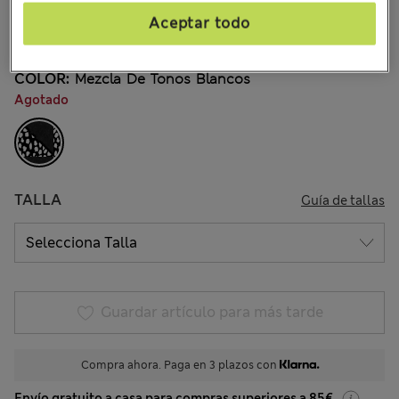
€24,00
Todos los precios incluyen impuestos y aranceles
Aceptar todo
5 Opiniones
COLOR:
Mezcla De Tonos Blancos
Agotado
TALLA
Guía de tallas
Guardar artículo para más tarde
Compra ahora. Paga en 3 plazos con
Envío gratuito a casa para compras superiores a 85€