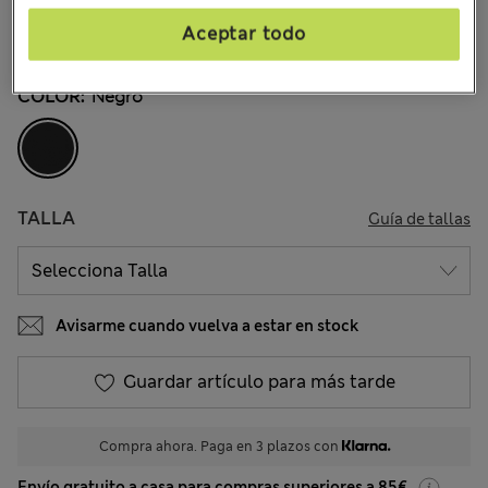
€24,00
Todos los precios incluyen impuestos y aranceles
Aceptar todo
2.356 Opiniones
COLOR:
Negro
TALLA
Guía de tallas
Avisarme cuando vuelva a estar en stock
Guardar artículo para más tarde
Compra ahora. Paga en 3 plazos con
Envío gratuito a casa para compras superiores a 85€