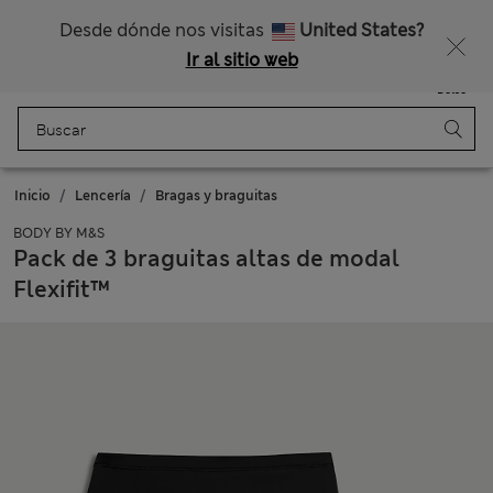
Nos hacemos cargo de todos los impuestos
¿Te apetece un 15 % de descuento? Cuando te unas a Sparks, conseguirás eso y otras recompensas exclusivas
Desde dónde nos visitas
United States?
Ir al sitio web
Menú
Iniciar sesión
Guardado
Bolso
Inicio
Lencería
Bragas y braguitas
BODY BY M&S
Pack de 3 braguitas altas de modal
Flexifit™