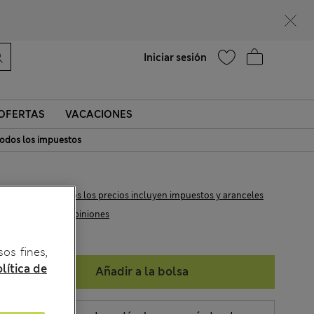
¿Te apetece un 15 % de descuento? Cuando te unas a Sparks, conseguirás eso y otras recompensas exclusivas
Ayuda
Encontrar una tienda
Iniciar sesión
OFERTAS
VACACIONES
odos los impuestos
€8,95
Todos los precios incluyen impuestos y aranceles
93 Opiniones
sos fines,
lítica de
Añadir a la bolsa