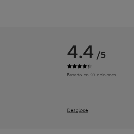
4.4
/5
Basado en 93 opiniones
Desglose