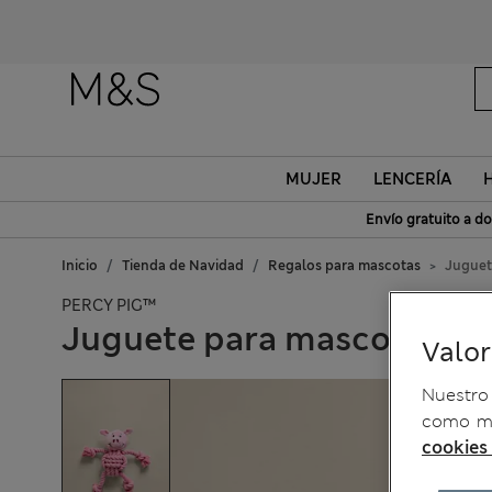
MUJER
LENCERÍA
Envío gratuito a do
Inicio
Tienda de Navidad
Regalos para mascotas
Juguet
PERCY PIG™
Juguete para mascotas de
Valo
Nuestro 
como me
cookies