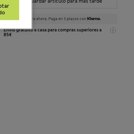
Guardar artículo para más tarde
ptar
do
Compra ahora. Paga en 3 plazos con
Envío gratuito a casa para compras superiores a
85€