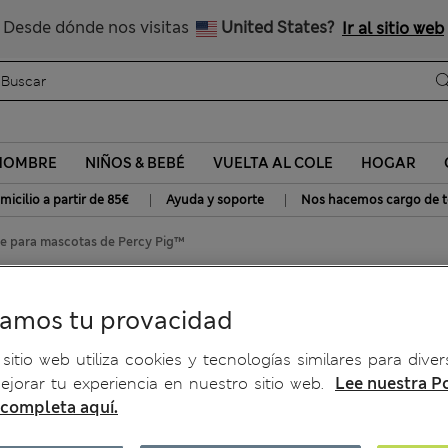
Nos hacemos cargo de todos los impuestos
Desde dónde nos visitas
United States?
Ir al sitio web
HOMBRE
NIÑOS & BEBÉ
VUELTA AL COLE
HOGAR
|
|
micilio a partir de 85€
Ayuda y soporte
Nos hacemos cargo de t
e para mascotas de Percy Pig™
 Percy Pig™
ramos tu provacidad
sitio web utiliza cookies y tecnologías similares para diver
jorar tu experiencia en nuestro sitio web.
Lee nuestra Po
 completa aquí.