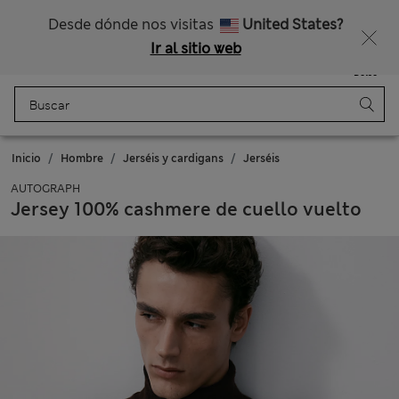
Nos hacemos cargo de todos los impuestos
¿Te apetece un 15 % de descuento? Cuando te unas a Sparks, conseguirás eso y otras recompensas exclusivas
Desde dónde nos visitas
United States?
Ir al sitio web
Menú
Iniciar sesión
Guardado
Bolso
Inicio
Hombre
Jerséis y cardigans
Jerséis
AUTOGRAPH
Jersey 100% cashmere de cuello vuelto