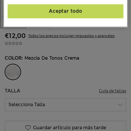
Aceptar todo
€12,00
Todos los precios incluyen impuestos y aranceles
COLOR:
Mezcla De Tonos Crema
TALLA
Guía de tallas
Guardar artículo para más tarde