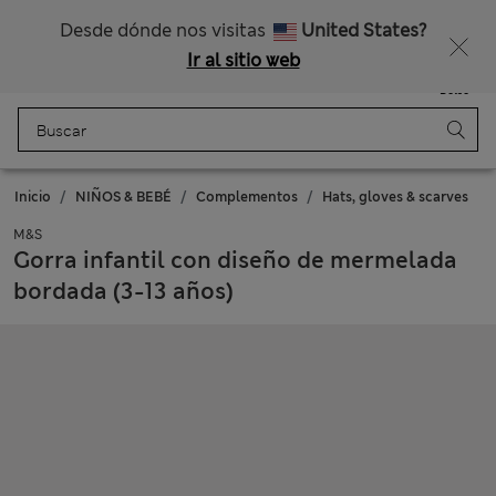
Nos hacemos cargo de todos los impuestos
¿Te apetece un 15 % de descuento? Cuando te unas a Sparks, conseguirás eso y otras recompensas exclusivas
Desde dónde nos visitas
United States?
Ir al sitio web
Menú
Iniciar sesión
Guardado
Bolso
Inicio
NIÑOS & BEBÉ
Complementos
Hats, gloves & scarves
M&S
Gorra infantil con diseño de mermelada
bordada (3-13 años)