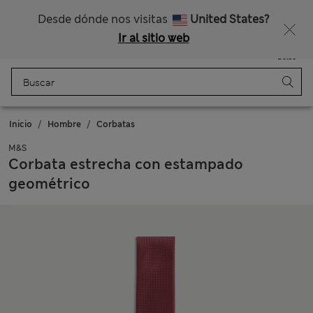
Nos hacemos cargo de todos los impuestos
¿Te apetece un 15 % de descuento? Cuando te unas a Sparks, conseguirás eso y otras recompensas exclusivas
Desde dónde nos visitas
United States?
Ir al sitio web
Menú
Iniciar sesión
Guardado
Bolso
Inicio
Hombre
Corbatas
M&S
Corbata estrecha con estampado
geométrico