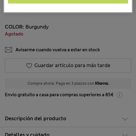
€14,00
Todos los precios incluyen impuestos y aranceles
11 Opiniones
COLOR:
Burgundy
Agotado
Avisarme cuando vuelva a estar en stock
Guardar artículo para más tarde
Compra ahora. Paga en 3 plazos con
Envío gratuito a casa para compras superiores a 85€
Descripción del producto
Detalles y cuidado