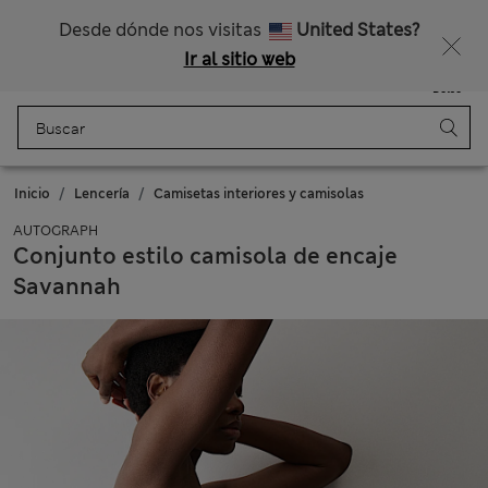
Nos hacemos cargo de todos los impuestos
Desde dónde nos visitas
United States?
Ir al sitio web
Menú
Iniciar sesión
Guardado
Bolso
Inicio
Lencería
Camisetas interiores y camisolas
AUTOGRAPH
Conjunto estilo camisola de encaje
Savannah