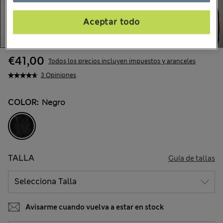
Aceptar todo
€41,00
Todos los precios incluyen impuestos y aranceles
3 Opiniones
COLOR:
Negro
TALLA
Guía de tallas
Avisarme cuando vuelva a estar en stock