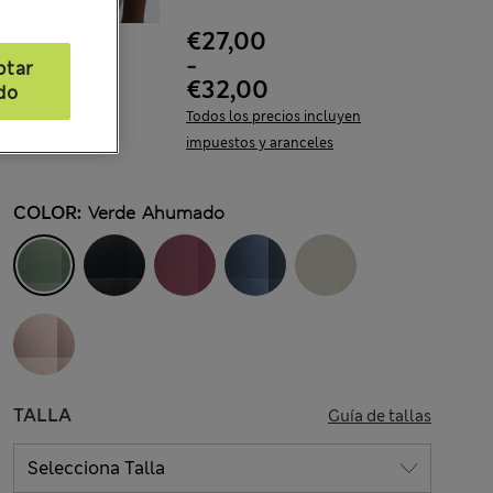
€27,00
-
ptar
€32,00
do
Todos los precios incluyen
impuestos y aranceles
COLOR:
Verde Ahumado
TALLA
Guía de tallas