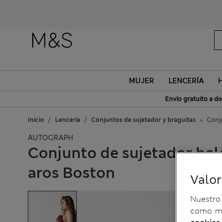
MUJER
LENCERÍA
Envío gratuito a do
Inicio
Lencería
Conjuntos de sujetador y braguitas
Conj
AUTOGRAPH
Conjunto de sujetador bal
aros Boston
Valo
Nuestro 
como me