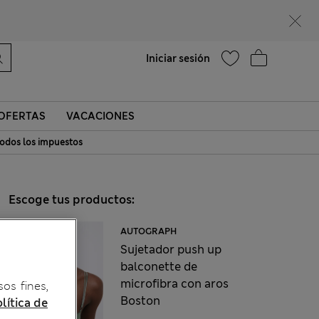
Ayuda
Encontrar una tienda
Iniciar sesión
OFERTAS
VACACIONES
odos los impuestos
Escoge tus productos:
AUTOGRAPH
Sujetador push up
balconette de
microfibra con aros
sos fines,
Boston
lítica de