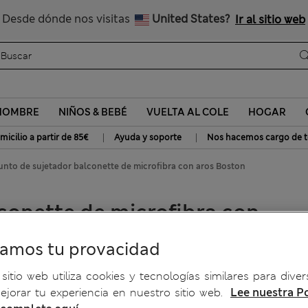
Nos hacemos cargo de todos los impuestos
Desde dónde nos visitas
United States?
Ir al sitio web
HOMBRE
NIÑOS & BEBÉ
VUELTA AL COLE
HOGAR
|
|
micilio a partir de 85€
Ayuda y soporte
Nos hacemos cargo de t
unto de sujetador balconette de microfibra con aros Boston
conette de microfibra con
ramos tu provacidad
sitio web utiliza cookies y tecnologías similares para diver
jorar tu experiencia en nuestro sitio web.
Lee nuestra Po