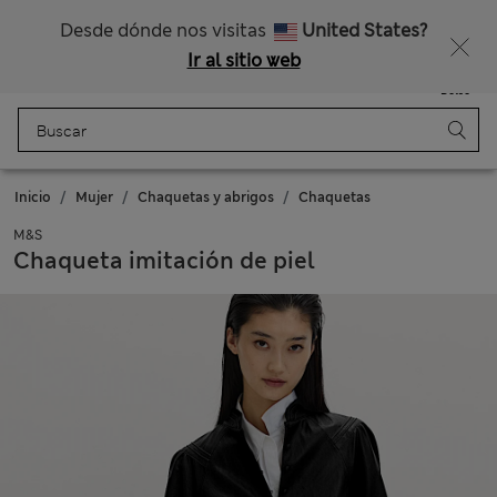
Nos hacemos cargo de todos los impuestos
Consigue un 15 % de descuento y un regalo extra - TERMINA HOY
Desde dónde nos visitas
United States?
Ir al sitio web
Menú
Iniciar sesión
Guardado
Bolso
Inicio
Mujer
Chaquetas y abrigos
Chaquetas
M&S
Chaqueta imitación de piel