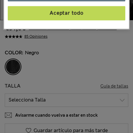
Aceptar todo
€91,00
Todos los precios incluyen impuestos y aranceles
85 Opiniones
COLOR:
Negro
TALLA
Guía de tallas
Avisarme cuando vuelva a estar en stock
Guardar artículo para más tarde