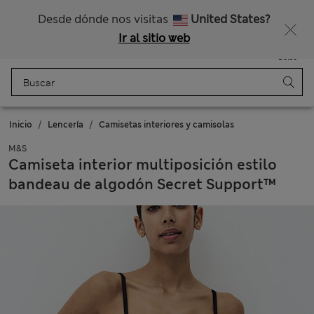
Nos hacemos cargo de todos los impuestos
Consigue un 15 % de descuento y un regalo extra - TERMINA HOY
Desde dónde nos visitas
United States?
Ir al sitio web
Menú
Iniciar sesión
Guardado
Bolso
Inicio
Lencería
Camisetas interiores y camisolas
M&S
Camiseta interior multiposición estilo
bandeau de algodón Secret Support™