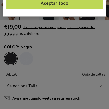
Aceptar todo
€19,00
Todos los precios incluyen impuestos y aranceles
10 Opiniones
COLOR:
Negro
TALLA
Guía de tallas
Avisarme cuando vuelva a estar en stock