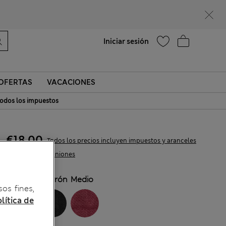
¿Te apetece un 15 % de descuento? Cuando te unas a Sparks, conseguirás eso y otras recompensas exclusivas
Ayuda
Encontrar una tienda
Iniciar sesión
OFERTAS
VACACIONES
odos los impuestos
€18,00
Todos los precios incluyen impuestos y aranceles
5 Opiniones
COLOR:
Marrón Medio
sos fines,
lítica de