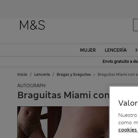
MUJER
LENCERÍA
Envío gratuito a do
Inicio
Lencería
Bragas y braguitas
Braguitas Miami con 
AUTOGRAPH
Braguitas Miami con enca
Valo
Nuestro 
como me
cookies