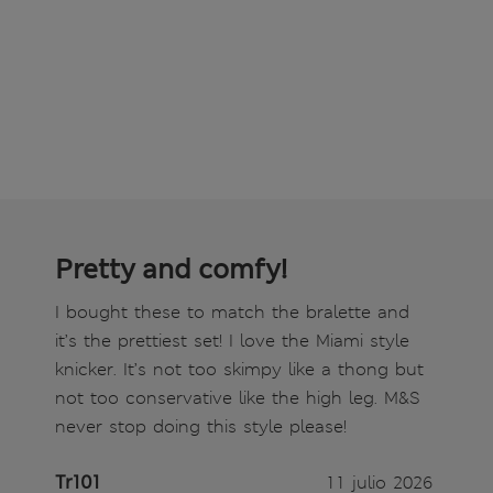
Pretty and comfy!
I bought these to match the bralette and
it’s the prettiest set! I love the Miami style
knicker. It’s not too skimpy like a thong but
not too conservative like the high leg. M&S
never stop doing this style please!
Tr101
11 julio 2026