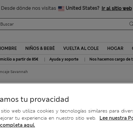
Nos hacemos cargo de todos los impuestos
Desde dónde nos visitas
United States?
Ir al sitio web
HOMBRE
NIÑOS & BEBÉ
VUELTA AL COLE
HOGAR
|
|
micilio a partir de 85€
Ayuda y soporte
Nos hacemos cargo de t
encaje Savannah
je Savannah
ramos tu provacidad
sitio web utiliza cookies y tecnologías similares para diver
jorar tu experiencia en nuestro sitio web.
Lee nuestra Po
 completa aquí.