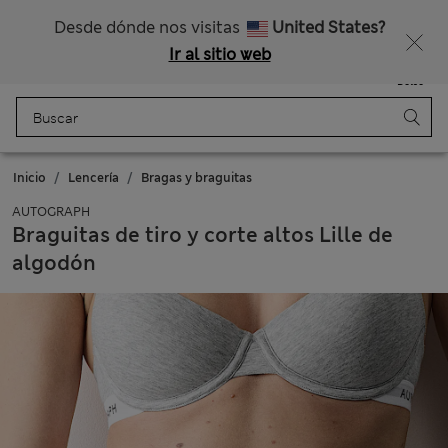
Nos hacemos cargo de todos los impuestos
Desde dónde nos visitas
United States?
Ir al sitio web
Menú
Iniciar sesión
Guardado
Bolso
Inicio
Lencería
Bragas y braguitas
AUTOGRAPH
Braguitas de tiro y corte altos Lille de
algodón