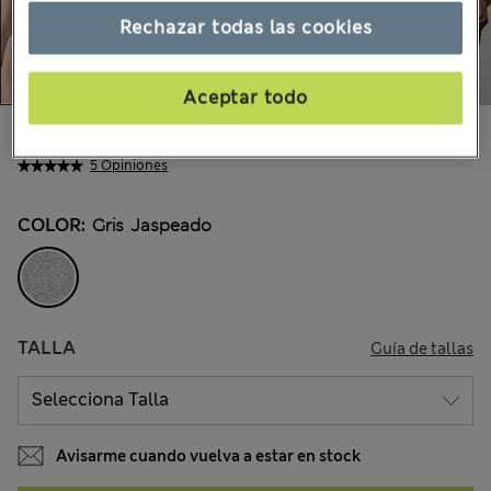
Rechazar todas las cookies
Aceptar todo
€12,00
Todos los precios incluyen impuestos y aranceles
5 Opiniones
COLOR:
Gris Jaspeado
TALLA
Guía de tallas
Avisarme cuando vuelva a estar en stock