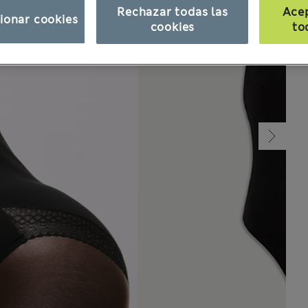
Rechazar todas las
Ace
ionar cookies
cookies
to