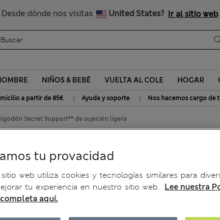
Nos hacemos cargo de todos los impuestos
Desde dónde nos visitas
United States?
Ir al sitio web
HOMBRE
NIÑOS & BEBÉ
VUELTA AL COLE
HOGAR
|
|
micilio a partir de 85€
Ayuda y soporte
Nos hacemos cargo de t
algodón Secret Support™ de sujeción ligera
pport™ de sujeción ligera
ramos tu provacidad
sitio web utiliza cookies y tecnologías similares para diver
jorar tu experiencia en nuestro sitio web.
Lee nuestra Po
 completa aquí.