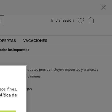
¿Te apetece un 15 % de descuento? Cuando te unas a Sparks, conseguirás eso y otras recompensas exclusivas
Ayuda
Encontrar una tienda
Iniciar sesión
OFERTAS
VACACIONES
odos los impuestos
€34,00
Todos los precios incluyen impuestos y aranceles
137 Opiniones
COLOR:
Negro
sos fines,
lítica de