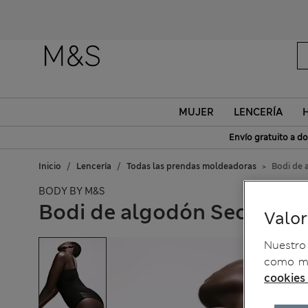
MUJER
LENCERÍA
Envío gratuito a do
Inicio
Lencería
Todas las prendas moldeadoras
Bodi de 
BODY BY M&S
Bodi de algodón Secret Su
Valo
Nuestro 
como me
cookies