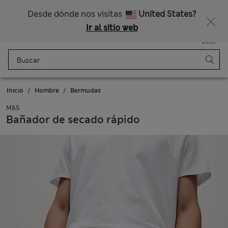
Nos hacemos cargo de todos los impuestos
¿Te apetece un 15 % de descuento? Cuando te unas a Sparks, conseguirás eso y otras recompensas exclusivas
Desde dónde nos visitas
United States?
Ir al sitio web
Menú
Iniciar sesión
Guardado
Bolso
Inicio
Hombre
Bermudas
M&S
Bañador de secado rápido