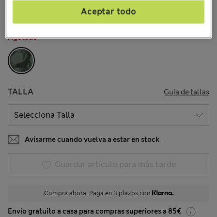
Aceptar todo
COLOR:
Verde Cazador
Agotado
TALLA
Guía de tallas
Avisarme cuando vuelva a estar en stock
Guardar artículo para más tarde
Compra ahora. Paga en 3 plazos con
Envío gratuito a casa para compras superiores a 85€