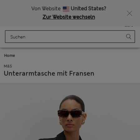
15 % Rabatt und ein zusätzlicher Bonus
Alle Zölle bezahlt
Von Website
United States?
Zur Website wechseln
Menü
Anmelden
Gespeichert
Tasche
Home
M&S
Unterarmtasche mit Fransen