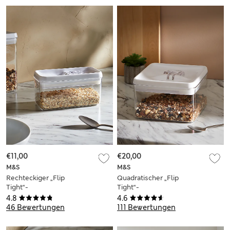
€11,00
€20,00
M&S
M&S
Rechteckiger „Flip
Quadratischer „Flip
Tight“-
Tight“-
Lebensmittelbehälter
Lebensmittelbehälter
4.8
4.6
1 l
3 l
46 Bewertungen
111 Bewertungen