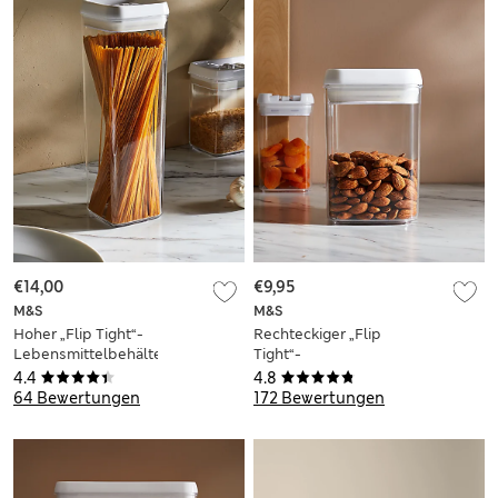
€14,00
€9,95
M&S
M&S
Hoher „Flip Tight“-
Rechteckiger „Flip
Lebensmittelbehälter
Tight“-
1,9 l
Lebensmittelbehälter
4.4
4.8
0,8 l
64 Bewertungen
172 Bewertungen