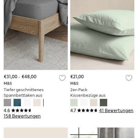
€31,00
-
€48,00
€21,00
M&S
M&S
Tiefer geschnittenes
2er-Pack
Spannbettlaken aus
Kissenbezüge aus
ägyptischer
ägyptischer
Baumwolle
Baumwolle
4.6
4.7
41 Bewertungen
(Fadenzahl 230)
(Fadenzahl 230)
158 Bewertungen