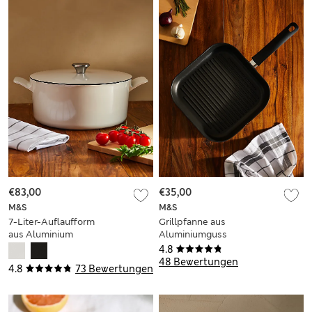
€83,00
€35,00
M&S
M&S
7-Liter-Auflaufform
Grillpfanne aus
aus Aluminium
Aluminiumguss
4.8
48 Bewertungen
4.8
73 Bewertungen