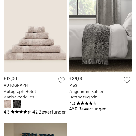
€13,00
€89,00
AUTOGRAPH
M&S
Autograph Hotel –
Angenehm kühler
Antibakterielles
Bettbezug mit
Handtuch aus
hohem Lyocell-
4.3
Bambusmischgewebe
Anteil
450 Bewertungen
4.3
42 Bewertungen