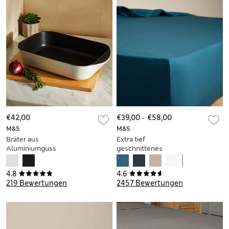
€42,00
€39,00
-
€58,00
M&S
M&S
Bräter aus
Extra tief
Aluminiumguss
geschnittenes
Spannbettlaken aus
ägyptischer
4.8
4.6
Baumwolle
219 Bewertungen
2457 Bewertungen
(Fadenzahl 230)