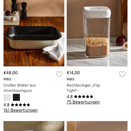
€48,00
€14,00
M&S
M&S
Großer Bräter aus
Rechteckiger „Flip
Aluminiumguss
Tight“-
Lebensmittelbehälter
4.8
2,4 l
75 Bewertungen
4.8
161 Bewertungen