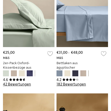
€25,00
€31,00
-
€48,00
M&S
M&S
2er-Pack Oxford-
Bettlaken aus
Kissenbezüge aus
ägyptischer
ägyptischer
Baumwolle
Baumwolle
(Fadenzahl 230)
4.6
4.2
(Fadenzahl 230)
42 Bewertungen
182 Bewertungen