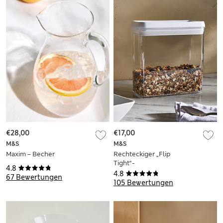
€28,00
€17,00
M&S
M&S
Maxim – Becher
Rechteckiger „Flip
Tight“-
4.8
Lebensmittelbehälter
4.8
67 Bewertungen
2,7 l
105 Bewertungen