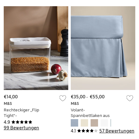
€14,00
€35,00
-
€55,00
M&S
M&S
Rechteckiger „Flip
Volant-
Tight“-
Spannbettlaken aus
Lebensmittelbehälter
reiner ägyptischer
4.9
1,8 l
Baumwolle
99 Bewertungen
4.1
57 Bewertungen
(Fadenzahl 230)