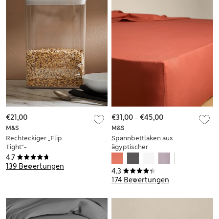
€21,00
€31,00
-
€45,00
M&S
M&S
Rechteckiger „Flip
Spannbettlaken aus
Tight“-
ägyptischer
Lebensmittelbehälter
Baumwolle
4.7
4,4 l
(Fadenzahl 230)
139 Bewertungen
4.3
174 Bewertungen