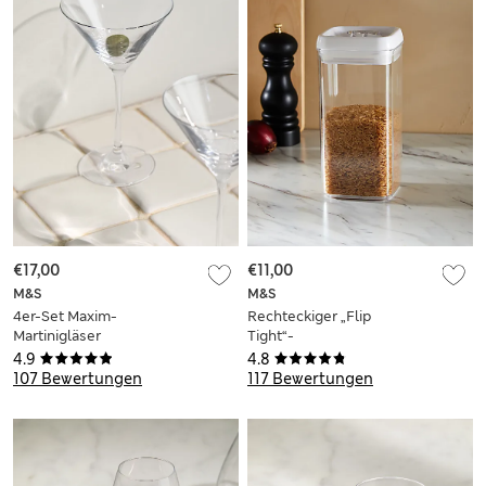
€17,00
€11,00
M&S
M&S
4er-Set Maxim-
Rechteckiger „Flip
Martinigläser
Tight“-
Lebensmittelbehälter
4.9
4.8
1,2 l
107 Bewertungen
117 Bewertungen