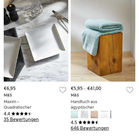
€6,95
€5,95
-
€41,00
M&S
M&S
Maxim –
Handtuch aus
Quadratischer
ägyptischer
Beilagenteller
Baumwolle
4.4
35 Bewertungen
4.5
646 Bewertungen