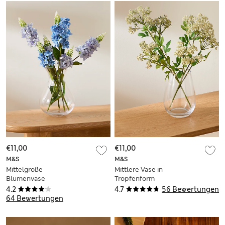
€11,00
€11,00
M&S
M&S
Mittelgroße
Mittlere Vase in
Blumenvase
Tropfenform
4.2
4.7
56 Bewertungen
64 Bewertungen