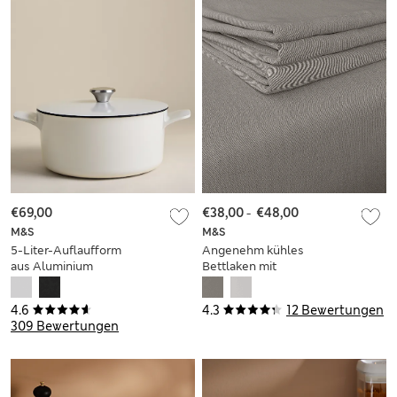
€69,00
€38,00
-
€48,00
M&S
M&S
5-Liter-Auflaufform
Angenehm kühles
aus Aluminium
Bettlaken mit
hohem Lyocell-
Anteil
4.6
4.3
12 Bewertungen
309 Bewertungen