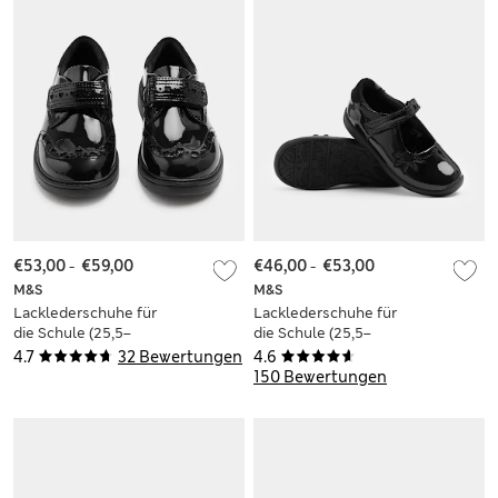
€53,00
-
€59,00
€46,00
-
€53,00
M&S
M&S
Lacklederschuhe für
Lacklederschuhe für
die Schule (25,5–
die Schule (25,5–
34,5)
33,5)
4.7
32 Bewertungen
4.6
150 Bewertungen