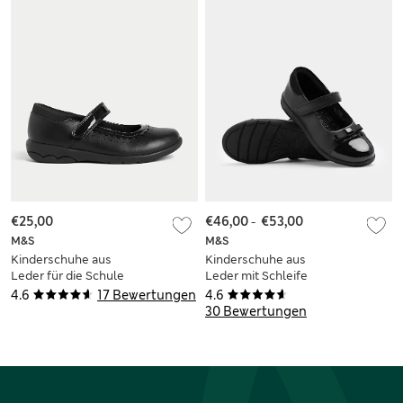
€25,00
€46,00
-
€53,00
M&S
M&S
Kinderschuhe aus
Kinderschuhe aus
Leder für die Schule
Leder mit Schleife
mit Klettverschluss
für die Schule (25,5–
4.6
17 Bewertungen
4.6
(25,5–34,5)
34,5)
30 Bewertungen