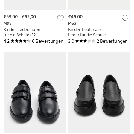
€59,00
-
€62,00
€46,00
M&S
M&S
Kinder-Lederslipper
Kinder-Loafer aus
für die Schule (32–
Leder für die Schule
40,5)
mit Freshfeet™-
4.2
6 Bewertungen
3.0
2 Bewertungen
Technologie