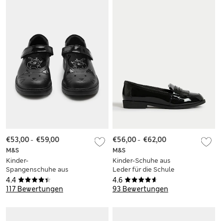
€53,00
-
€59,00
€56,00
-
€62,00
M&S
M&S
Kinder-
Kinder-Schuhe aus
Spangenschuhe aus
Leder für die Schule
Leder für die Schule
(32–40,5)
4.4
4.6
mit Katzenmotiv
117 Bewertungen
93 Bewertungen
(25,5–34,5)