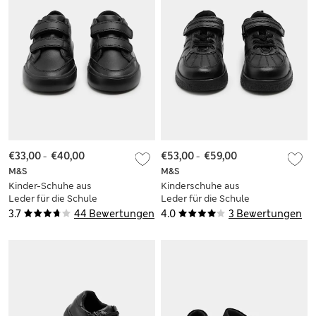
€33,00
-
€40,00
€53,00
-
€59,00
M&S
M&S
Kinder-Schuhe aus
Kinderschuhe aus
Leder für die Schule
Leder für die Schule
(25,5–34,5)
mit Klettverschluss
3.7
44 Bewertungen
4.0
3 Bewertungen
(25,5–34,5)