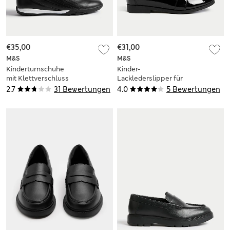
€35,00
€31,00
M&S
M&S
Kinderturnschuhe
Kinder-
mit Klettverschluss
Lacklederslipper für
und Freshfeet™
die Schule (35–40,5)
2.7
31 Bewertungen
4.0
5 Bewertungen
(27,5–40,5)