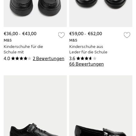
€36,00
-
€43,00
€59,00
-
€62,00
M&S
M&S
Kinderschuhe für die
Kinderschuhe aus
Schule mit
Leder für die Schule
Lederbesatz vorne
zum Schnüren (35–
4.0
2 Bewertungen
3.6
(25,5–34,5)
43)
66 Bewertungen