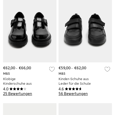
€62,00
-
€66,00
€59,00
-
€62,00
M&S
M&S
Klobige
Kinder-Schuhe aus
Kinderschuhe aus
Leder für die Schule
Leder mit T-Riemen
(35–43)
4.0
4.6
(35–40,5)
25 Bewertungen
56 Bewertungen