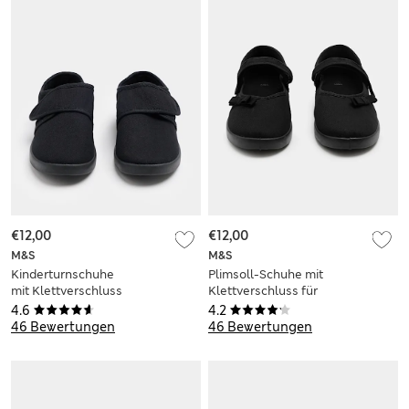
€12,00
€12,00
M&S
M&S
Kinderturnschuhe
Plimsoll-Schuhe mit
mit Klettverschluss
Klettverschluss für
(24–37)
Kinder (24–37)
4.6
4.2
46 Bewertungen
46 Bewertungen