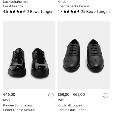
Lackschuhe mit
Kinder-
Freshfeet™-
Spangenschuhe aus
Technologie für die
Leder mit niedrigem
4.5
2 Bewertungen
4.7
25 Bewertungen
Schule (32–40,5)
Keilabsatz für die
Schule (33–40,5)
€46,00
€59,00
-
€62,00
M&S
M&S
Kinder-Schuhe aus
Kinder-Brogue-
Leder für die Schule
Schuhe aus Leder