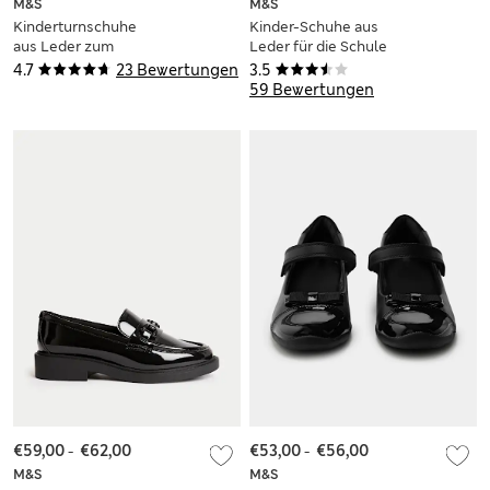
M&S
M&S
Kinderturnschuhe
Kinder-Schuhe aus
aus Leder zum
Leder für die Schule
Schnüren für die
(25,5–34,5)
4.7
23 Bewertungen
3.5
Schule (35–43)
59 Bewertungen
€59,00
-
€62,00
€53,00
-
€56,00
M&S
M&S