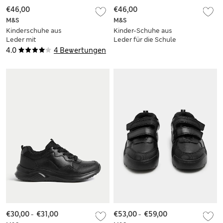
€46,00
€46,00
M&S
M&S
Kinderschuhe aus
Kinder-Schuhe aus
Leder mit
Leder für die Schule
Klettverschluss für
(32–40,5)
4.0
4 Bewertungen
die Schule\n (32–43)
€30,00
-
€31,00
€53,00
-
€59,00