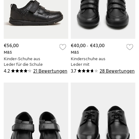
€56,00
€40,00
-
€43,00
M&S
M&S
Kinder-Schuhe aus
Kinderschuhe aus
Leder für die Schule
Leder mit
(25,5–34,5)
dreifachem
4.2
21 Bewertungen
3.7
28 Bewertungen
Klettverschluss für
die Schule (35–43)