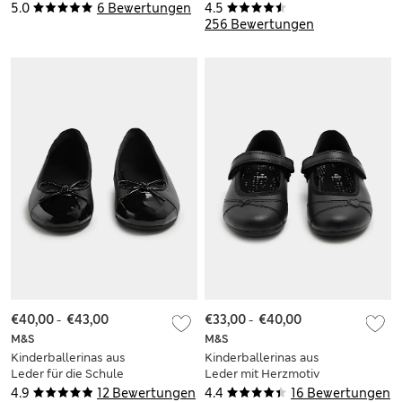
(32–40,5)
für die Schule zum
5.0
6 Bewertungen
4.5
Schnüren (32–40,5)
256 Bewertungen
€40,00
-
€43,00
€33,00
-
€40,00
M&S
M&S
Kinderballerinas aus
Kinderballerinas aus
Leder für die Schule
Leder mit Herzmotiv
mit Schleife (32–
für die Schule (25,5–
4.9
12 Bewertungen
4.4
16 Bewertungen