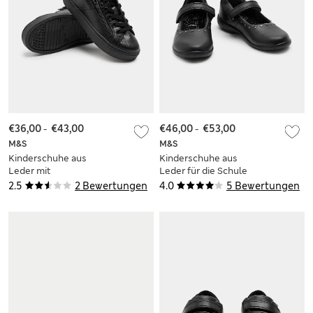
€36,00
-
€43,00
€46,00
-
€53,00
M&S
M&S
Kinderschuhe aus
Kinderschuhe aus
Leder mit
Leder für die Schule
Reißverschluss
mit Klettverschluss
2.5
2 Bewertungen
4.0
5 Bewertungen
(25,5–34,5)
und Ziernieten
(25,5–34,5)