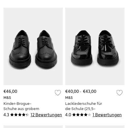
39,5)
34,5)
€46,00
€40,00
-
€43,00
M&S
M&S
Kinder-Brogue-
Lacklederschuhe für
Schuhe aus grobem
die Schule (25,5–
Leder für die Schule
34,5)
4.3
12 Bewertungen
4.0
1 Bewertungen
(32–40,5)