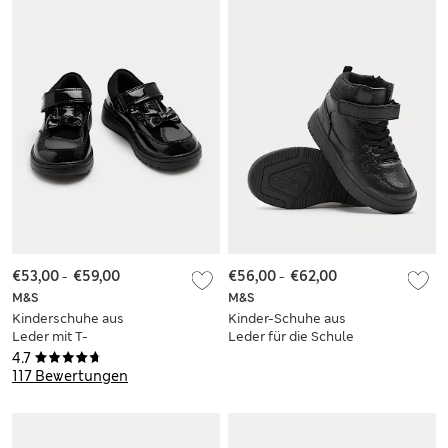
€53,00
-
€59,00
€56,00
-
€62,00
M&S
M&S
Kinderschuhe aus
Kinder-Schuhe aus
Leder mit T-
Leder für die Schule
Verschluss (25,5–
(25,5–34,5)
4.7
34,5)
117 Bewertungen