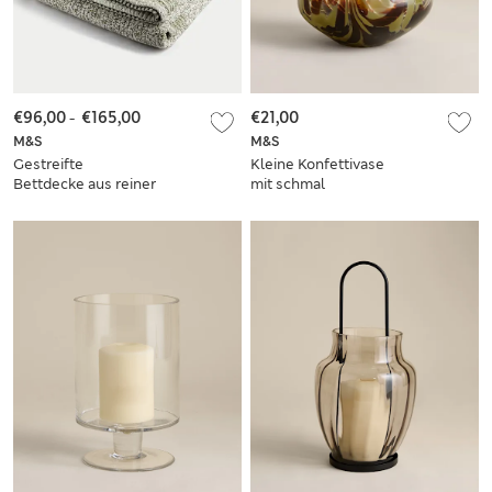
€96,00
-
€165,00
€21,00
M&S
M&S
Gestreifte
Kleine Konfettivase
Bettdecke aus reiner
mit schmal
Baumwolle mit
zulaufendem
Blümchendesign
Oberteil