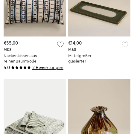
€55,00
€14,00
M&S
M&S
Nackenkissen aus
Mittelgroßer
reiner Baumwolle
glasierter
mit gesticktem
Aufbewahrungsbehälter
5.0
2 Bewertungen
Rastermuster
aus Keramik