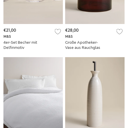
€21,00
€28,00
M&S
M&S
4er-Set Becher mit
Große Apotheker-
Delfinmotiv
Vase aus Rauchglas
mit Rollkante