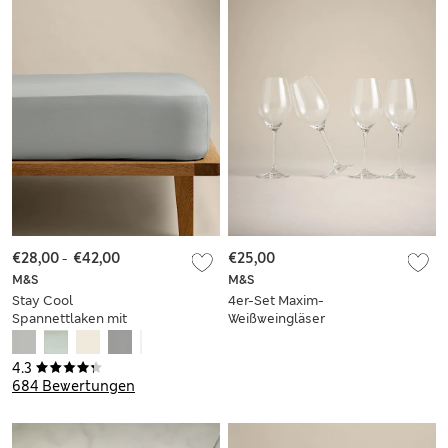
€28,00
-
€42,00
€25,00
M&S
M&S
Stay Cool
4er-Set Maxim-
Spannettlaken mit
Weißweingläser
hohem Lyocellanteil
4.3
684 Bewertungen