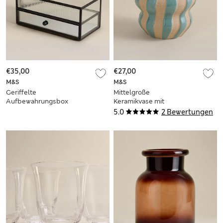
€35,00
€27,00
M&S
M&S
Geriffelte
Mittelgroße
Aufbewahrungsbox
Keramikvase mit
für die Schublade
Streifenmuster
5.0
2 Bewertungen
aus Glas