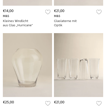
€14,00
€21,00
M&S
M&S
Kleines Windlicht
Glaslaterne mit
aus Glas „Hurricane“
Optik
€25,00
€21,00