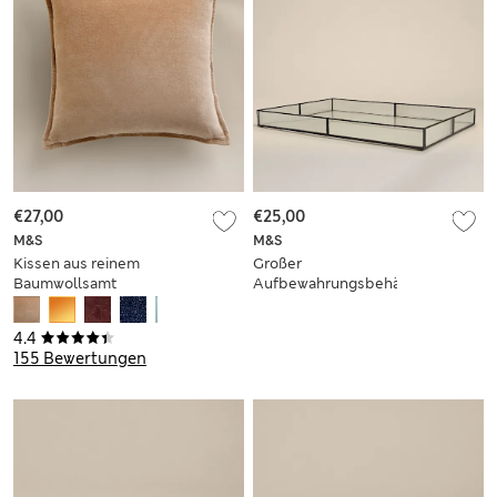
€27,00
€25,00
M&S
M&S
Kissen aus reinem
Großer
Baumwollsamt
Aufbewahrungsbehälter
aus geriffeltem Glas
4.4
155 Bewertungen