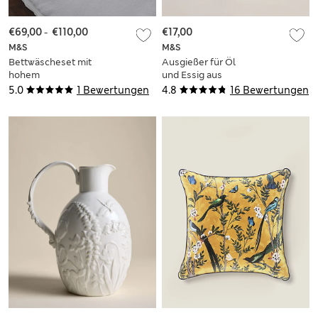
€69,00
-
€110,00
€17,00
M&S
M&S
Bettwäscheset mit
Ausgießer für Öl
hohem
und Essig aus
Baumwollanteil und
Keramik
5.0
1 Bewertungen
4.8
16 Bewertungen
Waffelmuster