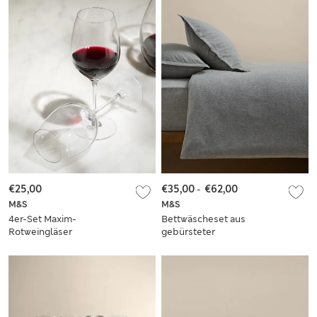
€25,00
€35,00
-
€62,00
M&S
M&S
4er-Set Maxim-
Bettwäscheset aus
Rotweingläser
gebürsteter
Melange-Baumwolle