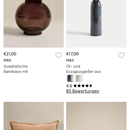
€21,00
€17,00
M&S
M&S
Quadratische
Öl- und
Bandvase mit
Essigausgießer aus
Globusdesign
geriffeltem Glas
4.6
85 Bewertungen