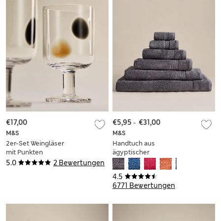
€17,00
€5,95
-
€31,00
M&S
M&S
2er-Set Weingläser
Handtuch aus
mit Punkten
ägyptischer
Baumwolle
5.0
2 Bewertungen
4.5
6771 Bewertungen