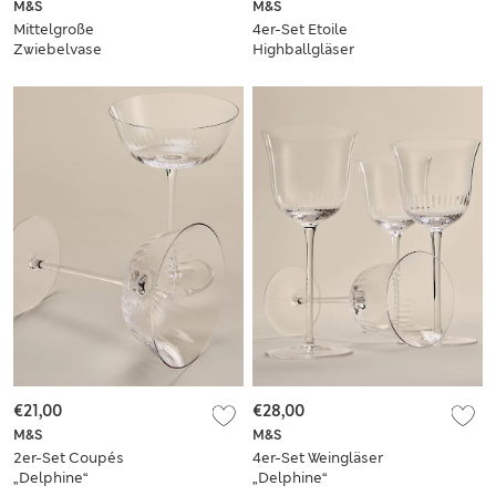
M&S
M&S
Mittelgroße
4er-Set Etoile
Zwiebelvase
Highballgläser
€21,00
€28,00
M&S
M&S
2er-Set Coupés
4er-Set Weingläser
„Delphine“
„Delphine“