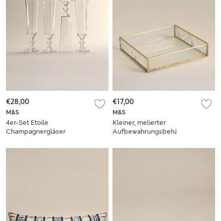
€28,00
€17,00
M&S
M&S
4er-Set Etoile
Kleiner, melierter
Champagnergläser
Aufbewahrungsbehälter
aus Glas