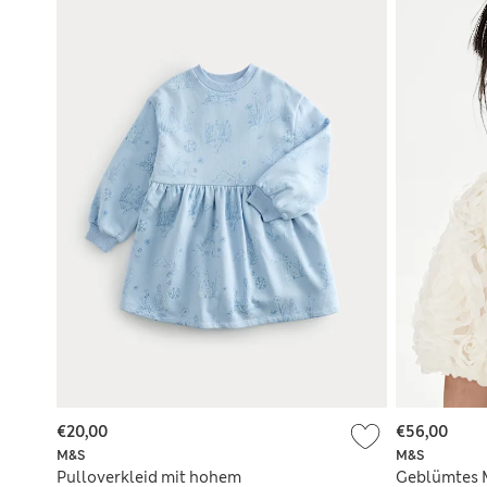
€20,00
€56,00
M&S
M&S
Pulloverkleid mit hohem
Geblümtes M