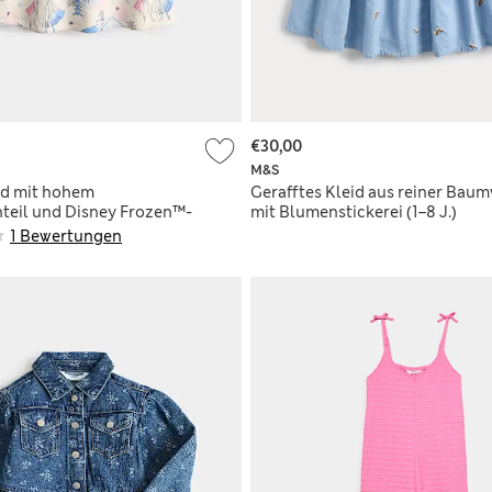
€30,00
M&S
id mit hohem
Gerafftes Kleid aus reiner Bau
eil und Disney Frozen™-
mit Blumenstickerei (1–8 J.)
ahre)
1 Bewertungen