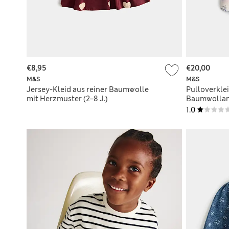
€8,95
€20,00
M&S
M&S
Jersey-Kleid aus reiner Baumwolle
Pulloverkle
mit Herzmuster (2–8 J.)
Baumwollant
Motiv (2–8 J
1.0