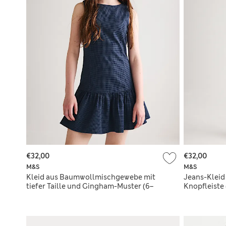
€32,00
€32,00
M&S
M&S
Kleid aus Baumwollmischgewebe mit
Jeans-Kleid
tiefer Taille und Gingham-Muster (6–
Knopfleiste 
16 Jahre)