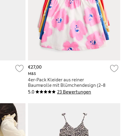
€27,00
M&S
4er-Pack Kleider aus reiner
Baumwolle mit Blümchendesign (2–8
Jahre)
5.0
23 Bewertungen