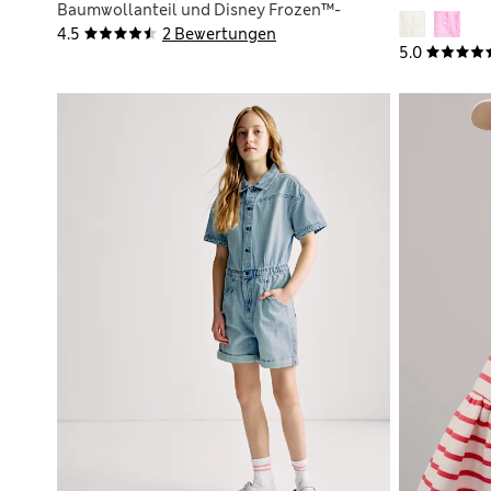
Baumwollanteil und Disney Frozen™-
Motiv (2–8 Jahre)
4.5
2 Bewertungen
5.0