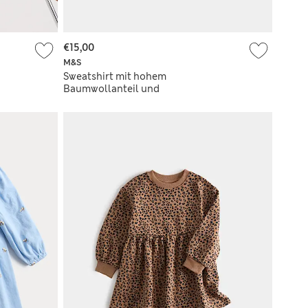
€15,00
M&S
Sweatshirt mit hohem
Baumwollanteil und
Foliensternmuster (2–8 Jahre)