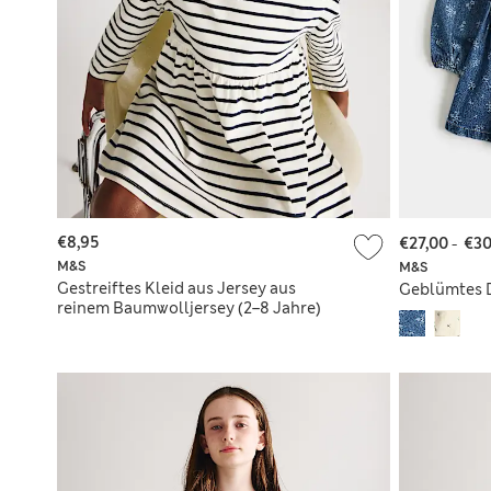
€8,95
€27,00
-
€30
M&S
M&S
Gestreiftes Kleid aus Jersey aus
Geblümtes D
reinem Baumwolljersey (2–8 Jahre)