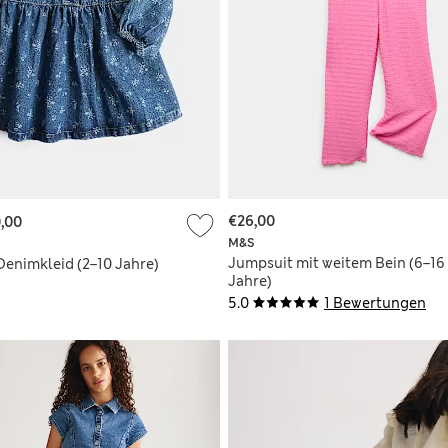
€26,00
,00
M&S
Jumpsuit mit weitem Bein (6–16
enimkleid (2–10 Jahre)
Jahre)
5.0
1 Bewertungen