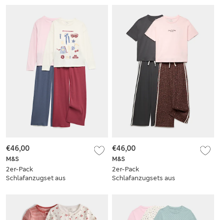
reiner Baumwolle (1–
(6–16 Jahre)
16 J.)
€46,00
€46,00
M&S
M&S
2er-Pack
2er-Pack
Schlafanzugset aus
Schlafanzugsets aus
reiner Baumwolle
reiner Baumwolle
(6–16 Jahre)
(6–16 J.)