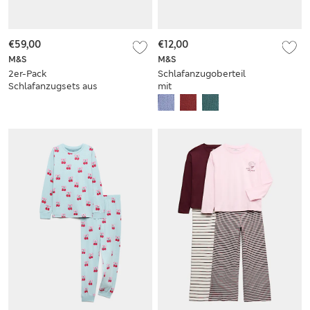
€59,00
€12,00
M&S
M&S
2er-Pack
Schlafanzugoberteil
Schlafanzugsets aus
mit
Baumwollmischgewebe
Rundhalsausschnitt
(6–16 Jahre)
und Waffelmuster
(6–16 Jahre)