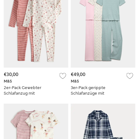
€30,00
€49,00
M&S
M&S
2er-Pack Gewebter
3er-Pack gerippte
Schlafanzug mit
Schlafanzüge mit
hohem
hohem
Baumwollanteil (9
Baumwollanteil (6–
Monate – 8 Jahre)
16 J.)