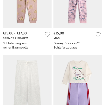
€15,00
-
€17,00
€15,00
SPENCER BEAR™
M&S
Schlafanzug aus
Disney Princess™
reiner Baumwolle
Schlafanzug aus
mit Spencer Bear™-
reiner Baumwolle (1–
Motiv (1–16 J.)
8 J.)