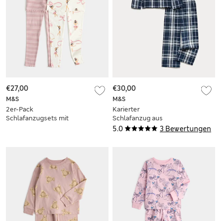
€27,00
€30,00
M&S
M&S
2er-Pack
Karierter
Schlafanzugsets mit
Schlafanzug aus
hohem
reiner Baumwolle
5.0
3 Bewertungen
Baumwollanteil (1–8
(6–16 Jahre)
J.)