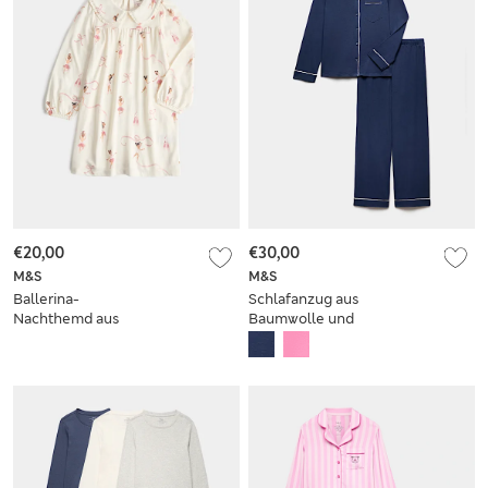
€20,00
€30,00
M&S
M&S
Ballerina-
Schlafanzug aus
Nachthemd aus
Baumwolle und
Baumwollmischgewebe
Modal (6–16 Jahre)
(1–8 Jahre)