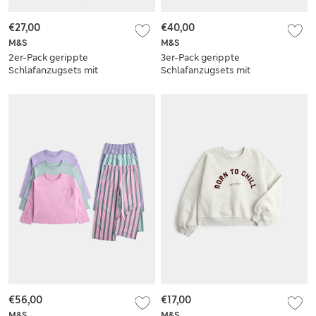
€27,00
€40,00
M&S
M&S
2er-Pack gerippte
3er-Pack gerippte
Schlafanzugsets mit
Schlafanzugsets mit
hohem
hohem
Baumwollanteil und
Baumwollanteil und
Ballerina-Motiv (1–8
Herzprint (1 – 8
J.)
Jahre)
€56,00
€17,00
M&S
M&S