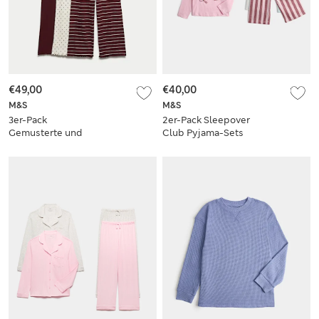
€49,00
€40,00
M&S
M&S
3er-Pack
2er-Pack Sleepover
Gemusterte und
Club Pyjama-Sets
gerippte
(1–8 J.)
Schlafanzugsets für
Kinder (6–16 J.)