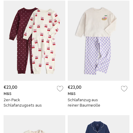
Rüschen (9 Monate –
8 Jahre)
€23,00
€23,00
M&S
M&S
2er-Pack
Schlafanzug aus
Schlafanzugsets aus
reiner Baumwolle
reiner Baumwolle
mit Waffelmuster (1–
mit Kirschmuster (0–
8 Jahre)
8 Jahre)