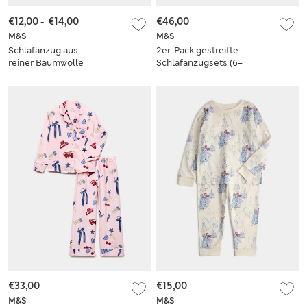
€12,00
-
€14,00
€46,00
M&S
M&S
Schlafanzug aus
2er-Pack gestreifte
reiner Baumwolle
Schlafanzugsets (6–
und Kirschmuster
16 Jahre)
(12 Monate – 16
Jahre)
€33,00
€15,00
M&S
M&S