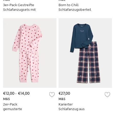
3er-Pack Gestreifte
Born to Chill
Schlafanzugsets mit
Schlafanzugoberteil
Herzmotiv (1–8
mit hohem
Jahre)
Baumwollanteil (6–
16 J.)
€12,00
-
€14,00
€27,00
M&S
M&S
2er-Pack
Karierter
gemusterte
Schlafanzug aus
Schlafanzugsets aus
reiner Baumwolle