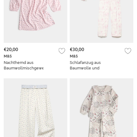
€20,00
€30,00
M&S
M&S
Nachthemd aus
Schlafanzug aus
Baumwollmischgewebe
Baumwolle und
mit
Modal mit Club-
Blümchenmuster
Motiv (6–16 Jahre)
und Kragen (1–8 J.)