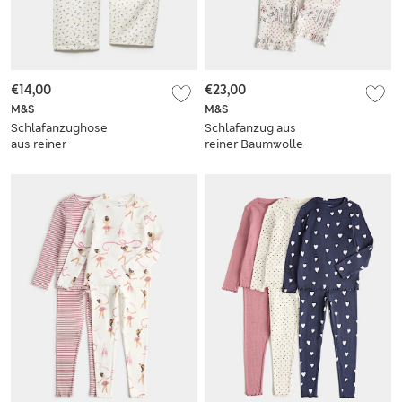
€14,00
€23,00
M&S
M&S
Schlafanzughose
Schlafanzug aus
aus reiner
reiner Baumwolle
Baumwolle mit
mit Blümchendesign
lustigem
mit Patchwork (0–8
Blumenmuster (6–16
Jahre)
J.)