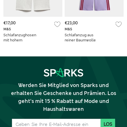
€17,00
€23,00
M&S
M&S
Schlafanzughosen
Schlafanzug aus
mit hohem
reiner Baumwolle
Baumwollanteil (6–
mit Welpen-Druck
16 Jahre)
(12 Monate – 8
Jahre)
Werden Sie Mitglied von Sparks und
erhalten Sie Geschenke und Prämien. Los
geht‘s mit 15 % Rabatt auf Mode und
Haushaltswaren
LOS