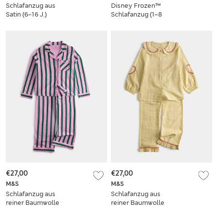
Schlafanzug aus
Disney Frozen™
Satin (6–16 J.)
Schlafanzug (1–8
Jahre)
€27,00
€27,00
M&S
M&S
Schlafanzug aus
Schlafanzug aus
reiner Baumwolle
reiner Baumwolle
mit Streifen (1–8 J.)
mit Karomuster und