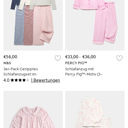
€56,00
€33,00
-
€36,00
M&S
PERCY PIG™
3er-Pack Geripptes
Schlafanzug mit
Schlafanzugset im
Percy Pig™-Motiv (3–
Karomuster (6–16
16 Jahre)
4.0
1 Bewertungen
J.ahre