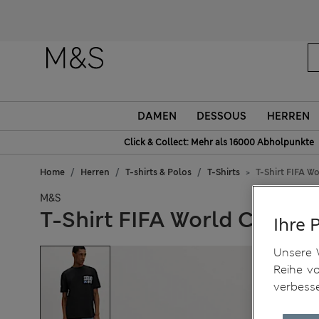
DAMEN
DESSOUS
HERREN
Click & Collect: Mehr als 16000 Abholpunkte
Home
Herren
T-shirts & Polos
T-Shirts
T-Shirt FIFA W
M&S
T-Shirt FIFA World Cup 26
Ihre 
Unsere 
Reihe v
verbess