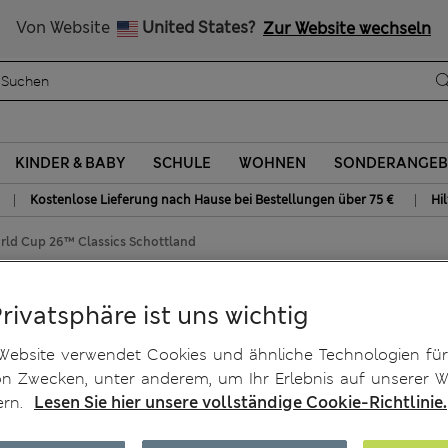
Alle Zölle bezahlt
Von Website
United States?
Zur Website wechseln
KINDER & BABY
SCHULE
WOHNEN
SONDERANGEB
|
|
Kostenlose Lieferung nach Hause bei Bestellungen über 75 €
Hi
orld Cup 26™ Classics Schottland
™ Classics Schottland
Privatsphäre ist uns wichtig
Website verwendet Cookies und ähnliche Technologien für
on Zwecken, unter anderem, um Ihr Erlebnis auf unserer W
ern.
Lesen Sie hier unsere vollständige Cookie-Richtlinie.