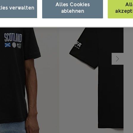
Alles Cookies
All
ies verwalten
ablehnen
akzept