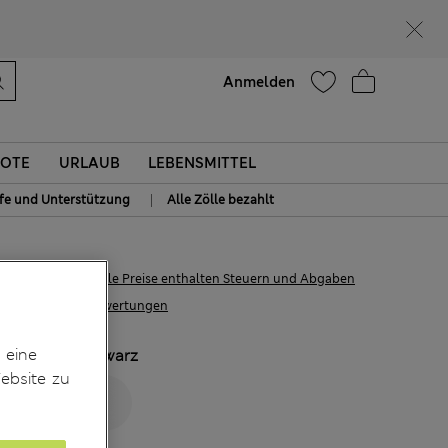
Lust auf 15 % Rabatt? Greifen Sie zu – und dazu weitere exklusive Prämien, wenn Sie Mitglied bei Sparks werden
Hilfe
Anmelden
OTE
URLAUB
LEBENSMITTEL
|
lfe und Unterstützung
Alle Zölle bezahlt
€32,00
Alle Preise enthalten Steuern und Abgaben
6 Bewertungen
 eine
FARBE:
Schwarz
ebsite zu