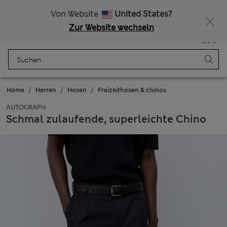
Alle Zölle bezahlt
Lust auf 15 % Rabatt? Greifen Sie zu – und dazu weitere exklusive Prämien, wenn Sie Mitglied bei Sparks werden
Von Website
United States?
Zur Website wechseln
Menü
Anmelden
Gespeichert
Tasche
Home
Herren
Hosen
Freizeithosen & chinos
AUTOGRAPH
Schmal zulaufende, superleichte Chino