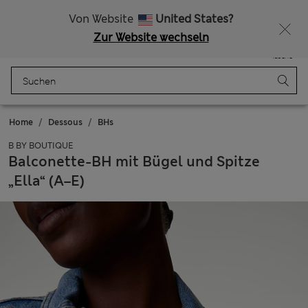
Alle Zölle bezahlt
Lust auf 15 % Rabatt? Greifen Sie zu – und dazu weitere exklusive Prämien, wenn Sie Mitglied bei Sparks werden
Von Website
United States?
Zur Website wechseln
Menü
Anmelden
Gespeichert
Tasche
Home
Dessous
BHs
B BY BOUTIQUE
Balconette-BH mit Bügel und Spitze
„Ella“ (A–E)