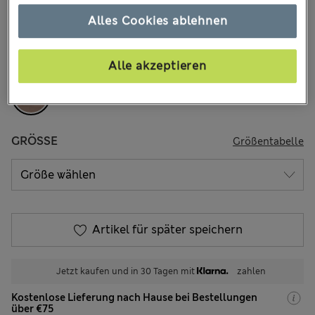
€48,00
Alle Preise enthalten Steuern und Abgaben
Alles Cookies ablehnen
32 Bewertungen
FARBE:
Cappuccino
Alle akzeptieren
GRÖSSE
Größentabelle
Artikel für später speichern
Jetzt kaufen und in 30 Tagen mit
zahlen
Kostenlose Lieferung nach Hause bei Bestellungen
über €75