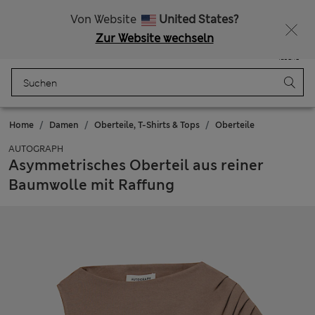
Alle Zölle bezahlt
Von Website
United States?
Zur Website wechseln
Menü
Anmelden
Gespeichert
Tasche
Home
Damen
Oberteile, T-Shirts & Tops
Oberteile
AUTOGRAPH
Asymmetrisches Oberteil aus reiner
Baumwolle mit Raffung