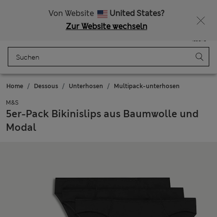
Alle Zölle bezahlt
Lust auf 15 % Rabatt? Greifen Sie zu – und dazu weitere exklusive Prämien, wenn Sie Mitglied bei Sparks werden
Von Website
United States?
Zur Website wechseln
Menü
Anmelden
Gespeichert
Tasche
Home
Dessous
Unterhosen
Multipack-unterhosen
M&S
5er-Pack Bikinislips aus Baumwolle und
Modal