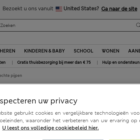
Alle belastingen betaald
Bezoekt u ons vanuit
United States?
Ga naar de site
HEREN
KINDEREN & BABY
SCHOOL
WONEN
AANB
|
|
ten
Gratis thuisbezorging bij meer dan € 75
Hulp en ondersteun
echte pijpen
aille en rechte pijpen
especteren uw privacy
site gebruikt cookies en vergelijkbare technologieën voo
doeleinden, waaronder het verbeteren van uw ervaring op
.
U leest ons volledige cookiebeleid hier.