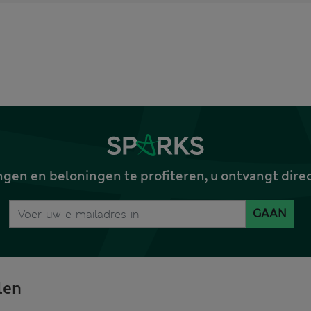
gen en beloningen te profiteren, u ontvangt dire
GAAN
len