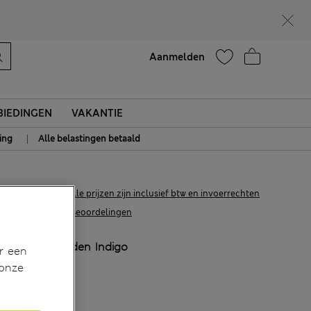
Help
Aanmelden
IEDINGEN
VAKANTIE
|
ing
Alle belastingen betaald
€46,00
Alle prijzen zijn inclusief btw en invoerrechten
120 Beoordelingen
KLEUR:
Midden Indigo
r een
 onze