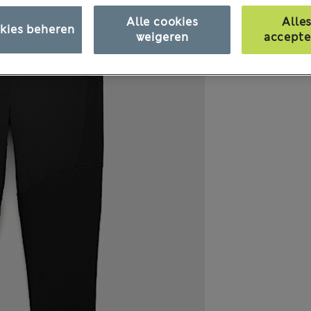
Alle cookies
Alle
kies beheren
weigeren
accepte