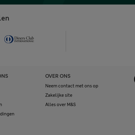
len
ONS
OVER ONS
Neem contact met ons op
Zakelijke site
n
Alles over M&S
edingen