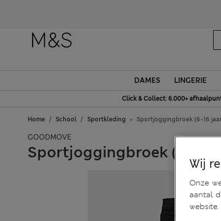
DAMES
LINGERIE
Click & Collect: 6.000+ afhaalpun
Home
School
Sportkleding
Sportjoggingbroek (6-16 jaar
GOODMOVE
Sportjoggingbroek (6-16 j
Wij r
Onze web
aantal 
website