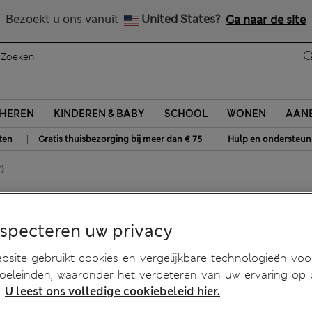
Alle belastingen betaald
Bezoekt u ons vanuit
United States?
Ga naar de site
HEREN
KINDEREN & BABY
SCHOOL
WONEN
AANB
|
|
ten
Gratis thuisbezorging bij meer dan € 75
Hulp en ondersteun
)
aar)
especteren uw privacy
site gebruikt cookies en vergelijkbare technologieën voo
doeleinden, waaronder het verbeteren van uw ervaring op
.
U leest ons volledige cookiebeleid hier.