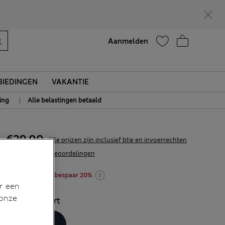
Zin in 15% korting? Dat en meer exclusieve beloningen krijgt u wanneer u zich aanmeldt voor Sparks
Help
Aanmelden
IEDINGEN
VAKANTIE
|
ing
Alle belastingen betaald
€29,00
Alle prijzen zijn inclusief btw en invoerrechten
158 Beoordelingen
shop 2 stuks en bespaar 20%
r een
 onze
KLEUR:
Zwart