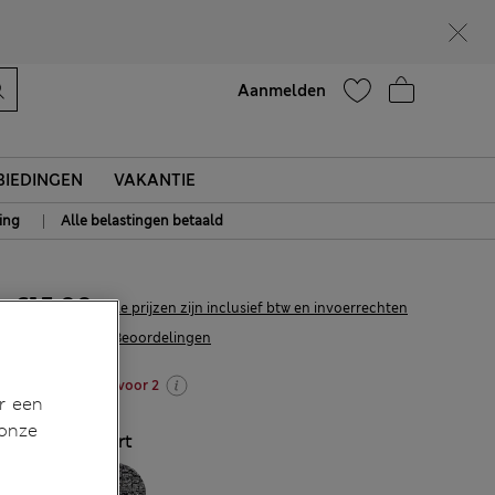
Zin in 15% korting? Dat en meer exclusieve beloningen krijgt u wanneer u zich aanmeldt voor Sparks
Help
Aanmelden
IEDINGEN
VAKANTIE
|
ing
Alle belastingen betaald
€15,00
Alle prijzen zijn inclusief btw en invoerrechten
968 Beoordelingen
Slaapkleding: 3 voor 2
r een
 onze
KLEUR:
Zwart