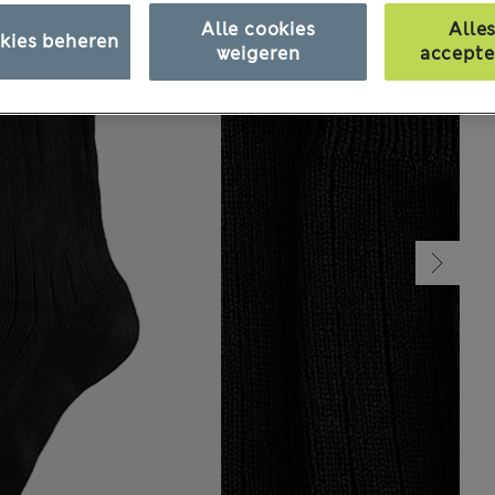
Alle cookies
Alle
kies beheren
weigeren
accepte