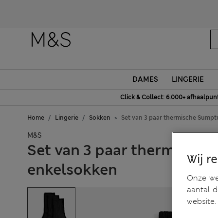
DAMES
LINGERIE
Click & Collect: 6.000+ afhaalpun
Home
Lingerie
Sokken
Set van 3 paar thermische Sump
M&S
Set van 3 paar thermisch
Wij r
enkelsokken
Onze web
aantal 
website