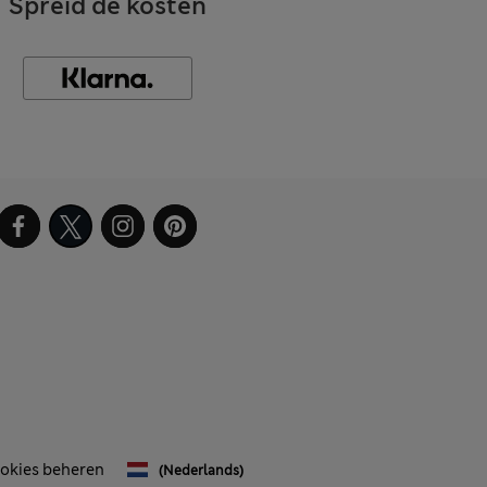
Spreid de kosten
okies beheren
(Nederlands)