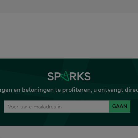
gen en beloningen te profiteren, u ontvangt dire
GAAN