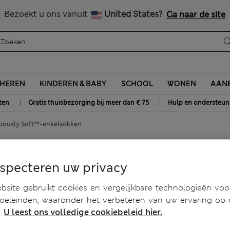
Alle belastingen betaald
Bezoekt u ons vanuit
United States?
Ga naar de site
HEREN
KINDEREN & BABY
SCHOOL
WONEN
AANB
|
|
ten
Gratis thuisbezorging bij meer dan € 75
Hulp en ondersteun
tuously Soft™-enkelsokken
e Sumptuously Soft™-
especteren uw privacy
site gebruikt cookies en vergelijkbare technologieën voo
doeleinden, waaronder het verbeteren van uw ervaring op
.
U leest ons volledige cookiebeleid hier.